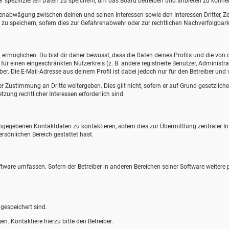
r spezifizierten Daten zu speichern, um das Board betreiben und anbieten zu könne
ssenabwägung zwischen deinen und seinen Interessen sowie den Interessen Dritter, 
u speichern, sofern dies zur Gefahrenabwehr oder zur rechtlichen Nachverfolgbarke
rmöglichen. Du bist dir daher bewusst, dass die Daten deines Profils und die von dir
 für einen eingeschränkten Nutzerkreis (z. B. andere registrierte Benutzer, Adminis
r. Die E-Mail-Adresse aus deinem Profil ist dabei jedoch nur für den Betreiber un
r Zustimmung an Dritte weitergeben. Dies gilt nicht, sofern er auf Grund gesetzlich
tzung rechtlicher Interessen erforderlich sind.
angegebenen Kontaktdaten zu kontaktieren, sofern dies zur Übermittlung zentraler In
ersönlichen Bereich gestattet hast.
oftware umfassen. Sofern der Betreiber in anderen Bereichen seiner Software weitere
 gespeichert sind.
n. Kontaktiere hierzu bitte den Betreiber.