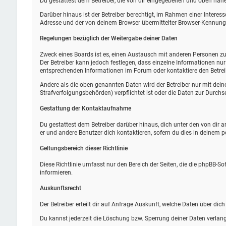
Du gestattest dem Betreiber, die von dir eingegebenen und oben nähe
Darüber hinaus ist der Betreiber berechtigt, im Rahmen einer Intere
Adresse und der von deinem Browser übermittelter Browser-Kennung z
Regelungen bezüglich der Weitergabe deiner Daten
Zweck eines Boards ist es, einen Austausch mit anderen Personen zu e
Der Betreiber kann jedoch festlegen, dass einzelne Informationen nur
entsprechenden Informationen im Forum oder kontaktiere den Betreibe
Andere als die oben genannten Daten wird der Betreiber nur mit deine
Strafverfolgungsbehörden) verpflichtet ist oder die Daten zur Durchse
Gestattung der Kontaktaufnahme
Du gestattest dem Betreiber darüber hinaus, dich unter den von dir 
er und andere Benutzer dich kontaktieren, sofern du dies in deinem p
Geltungsbereich dieser Richtlinie
Diese Richtlinie umfasst nur den Bereich der Seiten, die die phpBB-S
informieren.
Auskunftsrecht
Der Betreiber erteilt dir auf Anfrage Auskunft, welche Daten über dich
Du kannst jederzeit die Löschung bzw. Sperrung deiner Daten verlange