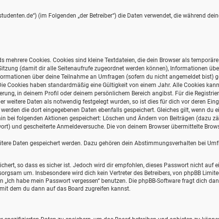
ernstudenten.de“) (im Folgenden „der Betreiber“) die Daten verwendet, die während d
s mehrere Cookies. Cookies sind kleine Textdateien, die dein Browser als temporär
r Sitzung (damit dir alle Seitenaufrufe zugeordnet werden können), Informationen übe
formationen über deine Teilnahme an Umfragen (sofern du nicht angemeldet bist) ges
Die Cookies haben standardmäßig eine Gültigkeit von einem Jahr. Alle Cookies kannst
ierung, in deinem Profil oder deinem persönlichem Bereich angibst. Für die Registri
weitere Daten als notwendig festgelegt wurden, so ist dies für dich vor deren Einga
o werden die dort eingegebenen Daten ebenfalls gespeichert. Gleiches gilt, wenn du e
erhin bei folgenden Aktionen gespeichert: Löschen und Ändern von Beiträgen (dazu 
wort) und gescheiterte Anmeldeversuche. Die von deinem Browser übermittelte Browse
eitere Daten gespeichert werden. Dazu gehören dein Abstimmungsverhalten bei Umfra
hert, so dass es sicher ist. Jedoch wird dir empfohlen, dieses Passwort nicht auf 
orgsam um. Insbesondere wird dich kein Vertreter des Betreibers, von phpBB Limite
ion „Ich habe mein Passwort vergessen“ benutzen. Die phpBB-Software fragt dich 
 mit dem du dann auf das Board zugreifen kannst.