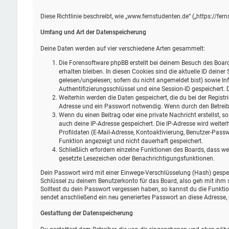
Diese Richtlinie beschreibt, wie „www.fernstudenten.de“ („https://f
Umfang und Art der Datenspeicherung
Deine Daten werden auf vier verschiedene Arten gesammelt:
Die Forensoftware phpBB erstellt bei deinem Besuch des Board
erhalten bleiben. In diesen Cookies sind die aktuelle ID deine
gelesen/ungelesen; sofern du nicht angemeldet bist) sowie In
Authentifizierungsschlüssel und eine Session-ID gespeichert. 
Weiterhin werden die Daten gespeichert, die du bei der Registr
Adresse und ein Passwort notwendig. Wenn durch den Betreiber 
Wenn du einen Beitrag oder eine private Nachricht erstellst, s
auch deine IP-Adresse gespeichert. Die IP-Adresse wird weit
Profildaten (E-Mail-Adresse, Kontoaktivierung, Benutzer-Pass
Funktion angezeigt und nicht dauerhaft gespeichert.
Schließlich erfordern einzelne Funktionen des Boards, dass w
gesetzte Lesezeichen oder Benachrichtigungsfunktionen.
Dein Passwort wird mit einer Einwege-Verschlüsselung (Hash) gespeic
Schlüssel zu deinem Benutzerkonto für das Board, also geh mit ihm s
Solltest du dein Passwort vergessen haben, so kannst du die Funkt
sendet anschließend ein neu generiertes Passwort an diese Adresse,
Gestattung der Datenspeicherung