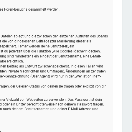
eines Foren-Besuchs gesammelt werden.
e Dateien ablegt und die zwischen den einzelnen Aufrufen des Boards
r die von dir gelesenen Beiträge (zur Markierung dieser als
peichert. Ferner werden deine Benutzer-ID, ein
 du jederzeit über die Funktion „Alle Cookies löschen“ löschen.
erung sind mindestens ein eindeutiger Benutzername, eine E-Mail-
be ersichtlich.
inen Beitrag als Entwurf zwischenspeicherst. In diesen Fällen wird
zählen Private Nachrichten und Umfragen), Änderungen an zentralen
r-Kennzeichnung (User Agent) wird nur in der „Wer ist online?“-
gen, der Gelesen-Status von deinen Beiträgen oder explizit von dir
einer Vielzahl von Webseiten zu verwenden. Das Passwort ist dein
d oder ein Dritter berechtigterweise nach deinem Passwort fragen.
dann nach deinem Benutzernamen und deiner E-Mail-Adresse und