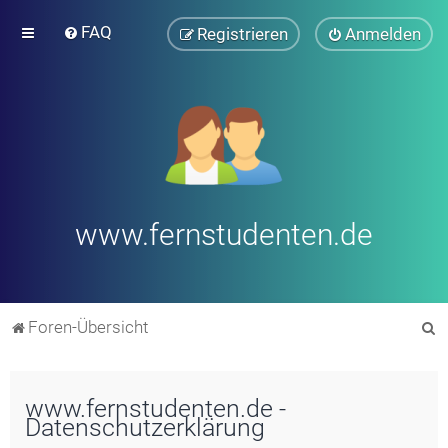
FAQ
Registrieren
Anmelden
www.fernstudenten.de
S
Foren-Übersicht
u
c
www.fernstudenten.de -
h
Datenschutzerklärung
e