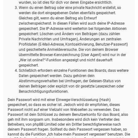
wurden, so ist dies für dich vor deren Eingabe ersichtlich.
Wenn du einen Beitrag oder eine private Nachricht erstellst, so
werden die dort eingegebenen Daten ebenfalls gespeichert.
Gleiches gilt, wenn du einen Beitrag als Entwurf
zwischenspeicherst. In diesen Fällen wird auch deine IP-Adresse
gespeichert. Die IP-Adresse wird weiterhin bei folgenden Aktionen
gespeichert: Löschen und Ändern von Beiträgen (dazu zählen
Private Nachrichten und Umfragen), Änderungen an zentralen
Profildaten (E-Mail-Adresse, Kontoaktivierung, Benutzer-Passwort)
und gescheiterte Anmeldeversuche. Die von deinem Browser
übermittelte Browser-Kennzeichnung (User Agent) wird nur in der
„Wer ist online?“-Funktion angezeigt und nicht dauerhaft
gespeichert.
Schließlich erfordern einzelne Funktionen des Boards, dass weitere
Daten gespeichert werden. Dazu gehören dein
Abstimmungsverhalten bei Umfragen, der Gelesen-Status von
deinen Beiträgen oder explizit von dir gesetzte Lesezeichen oder
Benachrichtigungsfunktionen.
Dein Passwort wird mit einer Einwege-Verschlüsselung (Hash)
gespeichert, so dass es sicher ist. Jedoch wird dir empfohlen, dieses
Passwort nicht auf einer Vielzahl von Webseiten zu verwenden. Das
Passwort ist dein Schlüssel zu deinem Benutzerkonto für das Board, also
geh mit ihm sorgsam um. Insbesondere wird dich kein Vertreter des
Betreibers, von phpBB Limited oder ein Dritter berechtigterweise nach
deinem Passwort fragen. Solltest du dein Passwort vergessen haben, so
kannst du die Funktion „Ich habe mein Passwort vergessen“ benutzen. Die