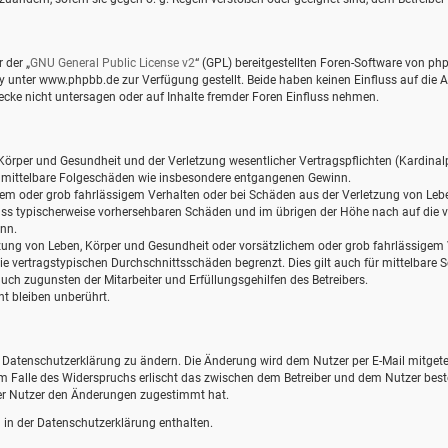
 der „
GNU General Public License v2
“ (GPL) bereitgestellten Foren-Software von 
nter www.phpbb.de zur Verfügung gestellt. Beide haben keinen Einfluss auf die Ar
ke nicht untersagen oder auf Inhalte fremder Foren Einfluss nehmen.
örper und Gesundheit und der Verletzung wesentlicher Vertragspflichten (Kardinalpf
für mittelbare Folgeschäden wie insbesondere entgangenen Gewinn.
hem oder grob fahrlässigem Verhalten oder bei Schäden aus der Verletzung von Leb
hluss typischerweise vorhersehbaren Schäden und im übrigen der Höhe nach auf die v
nn.
ung von Leben, Körper und Gesundheit oder vorsätzlichem oder grob fahrlässigem Ve
 vertragstypischen Durchschnittsschäden begrenzt. Dies gilt auch für mittelbare
ch zugunsten der Mitarbeiter und Erfüllungsgehilfen des Betreibers.
t bleiben unberührt.
e Datenschutzerklärung zu ändern. Die Änderung wird dem Nutzer per E-Mail mitgetei
Im Falle des Widerspruchs erlischt das zwischen dem Betreiber und dem Nutzer best
der Nutzer den Änderungen zugestimmt hat.
in der Datenschutzerklärung enthalten.