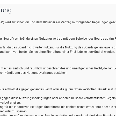
rung
de“) wird zwischen dir und dem Betreiber ein Vertrag mit folgenden Regelungen gesc
s Board“) schließt du einen Nutzungsvertrag mit dem Betreiber des Boards ab (im F
rfst du das Board nicht weiter nutzen. Für die Nutzung des Boards gelten jeweils die
d kann von beiden Seiten ohne Einhaltung einer Frist jederzeit gekündigt werden.
n einfaches, zeitlich und räumlich unbeschränktes und unentgeltliches Recht, deinen
nach Kündigung des Nutzungsvertrages bestehen.
halte enthält, die gegen geltendes Recht oder die guten Sitten verstoßen. Du erklärst 
en gegen diese Nutzungsbedingungen oder anderer im Board veröffentlichten Regel
erbot erteilen.
 für die Inhalte von Beiträgen übernimmt, die er nicht selbst erstellt hat oder die
hen oder zu sperren.
zuändern, sofern sie gegen o. g. Regeln verstoßen oder geeignet sind, dem Betreibe