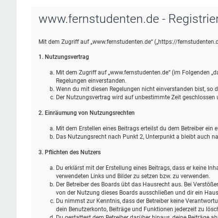
www.fernstudenten.de - Registrie
Mit dem Zugriff auf „www.fernstudenten.de“ („https://fernstudenten.
1. Nutzungsvertrag
Mit dem Zugriff auf „www.fernstudenten.de“ (im Folgenden „da
Regelungen einverstanden.
Wenn du mit diesen Regelungen nicht einverstanden bist, so da
Der Nutzungsvertrag wird auf unbestimmte Zeit geschlossen un
2. Einräumung von Nutzungsrechten
Mit dem Erstellen eines Beitrags erteilst du dem Betreiber ei
Das Nutzungsrecht nach Punkt 2, Unterpunkt a bleibt auch 
3. Pflichten des Nutzers
Du erklärst mit der Erstellung eines Beitrags, dass er keine In
verwendeten Links und Bilder zu setzen bzw. zu verwenden.
Der Betreiber des Boards übt das Hausrecht aus. Bei Verstöß
von der Nutzung dieses Boards ausschließen und dir ein Hausv
Du nimmst zur Kenntnis, dass der Betreiber keine Verantwortung
dein Benutzerkonto, Beiträge und Funktionen jederzeit zu lösc
Du gestattest dem Betreiber darüber hinaus, deine Beiträge ab