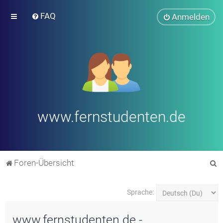
FAQ
Anmelden
www.fernstudenten.de
S
Foren-Übersicht
u
c
Sprache:
h
www.fernstudenten.de -
e