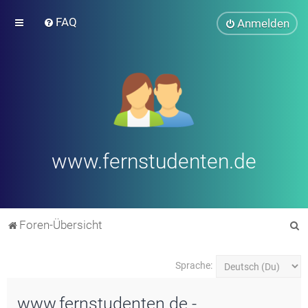
FAQ
Anmelden
www.fernstudenten.de
S
Foren-Übersicht
u
c
Sprache:
h
www.fernstudenten.de -
e