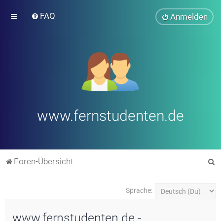
FAQ
Anmelden
www.fernstudenten.de
S
Foren-Übersicht
u
c
Sprache:
h
www.fernstudenten.de -
e