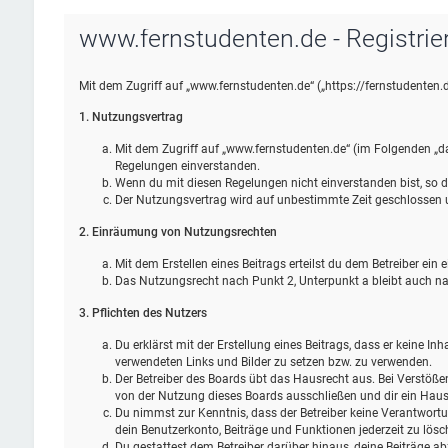
www.fernstudenten.de - Registrie
Mit dem Zugriff auf „www.fernstudenten.de“ („https://fernstudenten.
1. Nutzungsvertrag
Mit dem Zugriff auf „www.fernstudenten.de“ (im Folgenden „da
Regelungen einverstanden.
Wenn du mit diesen Regelungen nicht einverstanden bist, so da
Der Nutzungsvertrag wird auf unbestimmte Zeit geschlossen un
2. Einräumung von Nutzungsrechten
Mit dem Erstellen eines Beitrags erteilst du dem Betreiber ei
Das Nutzungsrecht nach Punkt 2, Unterpunkt a bleibt auch 
3. Pflichten des Nutzers
Du erklärst mit der Erstellung eines Beitrags, dass er keine In
verwendeten Links und Bilder zu setzen bzw. zu verwenden.
Der Betreiber des Boards übt das Hausrecht aus. Bei Verstöß
von der Nutzung dieses Boards ausschließen und dir ein Hausv
Du nimmst zur Kenntnis, dass der Betreiber keine Verantwortung
dein Benutzerkonto, Beiträge und Funktionen jederzeit zu lösc
Du gestattest dem Betreiber darüber hinaus, deine Beiträge ab