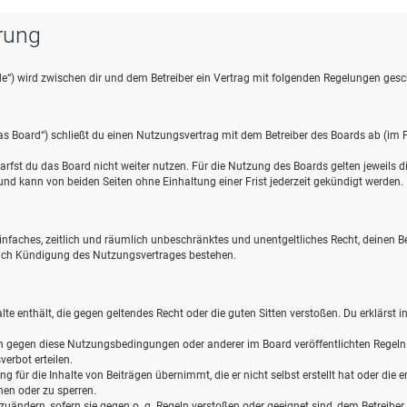
rung
de“) wird zwischen dir und dem Betreiber ein Vertrag mit folgenden Regelungen gesc
s Board“) schließt du einen Nutzungsvertrag mit dem Betreiber des Boards ab (im F
rfst du das Board nicht weiter nutzen. Für die Nutzung des Boards gelten jeweils die
d kann von beiden Seiten ohne Einhaltung einer Frist jederzeit gekündigt werden.
n einfaches, zeitlich und räumlich unbeschränktes und unentgeltliches Recht, deinen
nach Kündigung des Nutzungsvertrages bestehen.
halte enthält, die gegen geltendes Recht oder die guten Sitten verstoßen. Du erklärst 
en gegen diese Nutzungsbedingungen oder anderer im Board veröffentlichten Regel
erbot erteilen.
 für die Inhalte von Beiträgen übernimmt, die er nicht selbst erstellt hat oder die
hen oder zu sperren.
zuändern, sofern sie gegen o. g. Regeln verstoßen oder geeignet sind, dem Betreibe