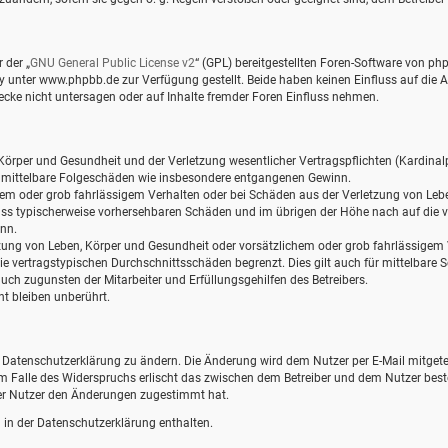
 der „
GNU General Public License v2
“ (GPL) bereitgestellten Foren-Software von 
nter www.phpbb.de zur Verfügung gestellt. Beide haben keinen Einfluss auf die Ar
ke nicht untersagen oder auf Inhalte fremder Foren Einfluss nehmen.
örper und Gesundheit und der Verletzung wesentlicher Vertragspflichten (Kardinalpf
für mittelbare Folgeschäden wie insbesondere entgangenen Gewinn.
hem oder grob fahrlässigem Verhalten oder bei Schäden aus der Verletzung von Leb
hluss typischerweise vorhersehbaren Schäden und im übrigen der Höhe nach auf die v
nn.
ung von Leben, Körper und Gesundheit oder vorsätzlichem oder grob fahrlässigem Ve
 vertragstypischen Durchschnittsschäden begrenzt. Dies gilt auch für mittelbare
ch zugunsten der Mitarbeiter und Erfüllungsgehilfen des Betreibers.
t bleiben unberührt.
e Datenschutzerklärung zu ändern. Die Änderung wird dem Nutzer per E-Mail mitgetei
Im Falle des Widerspruchs erlischt das zwischen dem Betreiber und dem Nutzer best
der Nutzer den Änderungen zugestimmt hat.
in der Datenschutzerklärung enthalten.