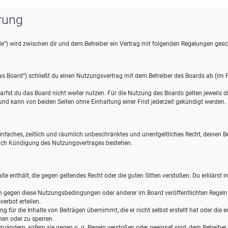
rung
de“) wird zwischen dir und dem Betreiber ein Vertrag mit folgenden Regelungen gesc
s Board“) schließt du einen Nutzungsvertrag mit dem Betreiber des Boards ab (im F
rfst du das Board nicht weiter nutzen. Für die Nutzung des Boards gelten jeweils die
d kann von beiden Seiten ohne Einhaltung einer Frist jederzeit gekündigt werden.
n einfaches, zeitlich und räumlich unbeschränktes und unentgeltliches Recht, deinen
nach Kündigung des Nutzungsvertrages bestehen.
halte enthält, die gegen geltendes Recht oder die guten Sitten verstoßen. Du erklärst 
en gegen diese Nutzungsbedingungen oder anderer im Board veröffentlichten Regel
erbot erteilen.
 für die Inhalte von Beiträgen übernimmt, die er nicht selbst erstellt hat oder die
hen oder zu sperren.
zuändern, sofern sie gegen o. g. Regeln verstoßen oder geeignet sind, dem Betreibe