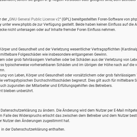
 der „
GNU General Public License v2
“ (GPL) bereitgestellten Foren-Software von 
nter www.phpbb.de zur Verfügung gestellt. Beide haben keinen Einfluss auf die Ar
ke nicht untersagen oder auf Inhalte fremder Foren Einfluss nehmen.
örper und Gesundheit und der Verletzung wesentlicher Vertragspflichten (Kardinalpf
für mittelbare Folgeschäden wie insbesondere entgangenen Gewinn.
hem oder grob fahrlässigem Verhalten oder bei Schäden aus der Verletzung von Leb
hluss typischerweise vorhersehbaren Schäden und im übrigen der Höhe nach auf die v
nn.
ung von Leben, Körper und Gesundheit oder vorsätzlichem oder grob fahrlässigem Ve
 vertragstypischen Durchschnittsschäden begrenzt. Dies gilt auch für mittelbare
ch zugunsten der Mitarbeiter und Erfüllungsgehilfen des Betreibers.
t bleiben unberührt.
e Datenschutzerklärung zu ändern. Die Änderung wird dem Nutzer per E-Mail mitgetei
Im Falle des Widerspruchs erlischt das zwischen dem Betreiber und dem Nutzer best
der Nutzer den Änderungen zugestimmt hat.
in der Datenschutzerklärung enthalten.