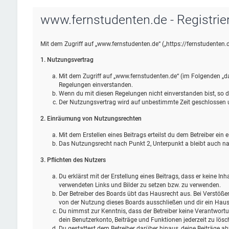
www.fernstudenten.de - Registrie
Mit dem Zugriff auf „www.fernstudenten.de“ („https://fernstudenten.
1. Nutzungsvertrag
Mit dem Zugriff auf „www.fernstudenten.de“ (im Folgenden „da
Regelungen einverstanden.
Wenn du mit diesen Regelungen nicht einverstanden bist, so da
Der Nutzungsvertrag wird auf unbestimmte Zeit geschlossen un
2. Einräumung von Nutzungsrechten
Mit dem Erstellen eines Beitrags erteilst du dem Betreiber ei
Das Nutzungsrecht nach Punkt 2, Unterpunkt a bleibt auch 
3. Pflichten des Nutzers
Du erklärst mit der Erstellung eines Beitrags, dass er keine In
verwendeten Links und Bilder zu setzen bzw. zu verwenden.
Der Betreiber des Boards übt das Hausrecht aus. Bei Verstöß
von der Nutzung dieses Boards ausschließen und dir ein Hausv
Du nimmst zur Kenntnis, dass der Betreiber keine Verantwortung
dein Benutzerkonto, Beiträge und Funktionen jederzeit zu lösc
Du gestattest dem Betreiber darüber hinaus, deine Beiträge ab