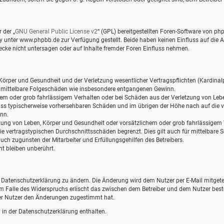
 der „
GNU General Public License v2
“ (GPL) bereitgestellten Foren-Software von 
nter www.phpbb.de zur Verfügung gestellt. Beide haben keinen Einfluss auf die Ar
ke nicht untersagen oder auf Inhalte fremder Foren Einfluss nehmen.
örper und Gesundheit und der Verletzung wesentlicher Vertragspflichten (Kardinalpf
für mittelbare Folgeschäden wie insbesondere entgangenen Gewinn.
hem oder grob fahrlässigem Verhalten oder bei Schäden aus der Verletzung von Leb
hluss typischerweise vorhersehbaren Schäden und im übrigen der Höhe nach auf die v
nn.
ung von Leben, Körper und Gesundheit oder vorsätzlichem oder grob fahrlässigem Ve
 vertragstypischen Durchschnittsschäden begrenzt. Dies gilt auch für mittelbare
ch zugunsten der Mitarbeiter und Erfüllungsgehilfen des Betreibers.
t bleiben unberührt.
e Datenschutzerklärung zu ändern. Die Änderung wird dem Nutzer per E-Mail mitgetei
Im Falle des Widerspruchs erlischt das zwischen dem Betreiber und dem Nutzer best
der Nutzer den Änderungen zugestimmt hat.
in der Datenschutzerklärung enthalten.