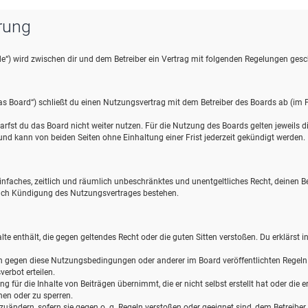
rung
de“) wird zwischen dir und dem Betreiber ein Vertrag mit folgenden Regelungen gesc
s Board“) schließt du einen Nutzungsvertrag mit dem Betreiber des Boards ab (im F
rfst du das Board nicht weiter nutzen. Für die Nutzung des Boards gelten jeweils die
d kann von beiden Seiten ohne Einhaltung einer Frist jederzeit gekündigt werden.
n einfaches, zeitlich und räumlich unbeschränktes und unentgeltliches Recht, deinen
nach Kündigung des Nutzungsvertrages bestehen.
halte enthält, die gegen geltendes Recht oder die guten Sitten verstoßen. Du erklärst 
en gegen diese Nutzungsbedingungen oder anderer im Board veröffentlichten Regel
erbot erteilen.
 für die Inhalte von Beiträgen übernimmt, die er nicht selbst erstellt hat oder die
hen oder zu sperren.
zuändern, sofern sie gegen o. g. Regeln verstoßen oder geeignet sind, dem Betreibe