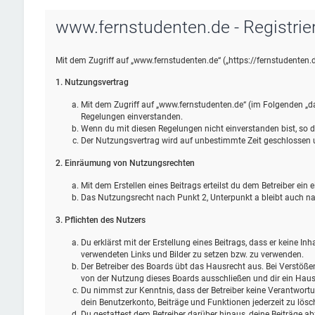
www.fernstudenten.de - Registrie
Mit dem Zugriff auf „www.fernstudenten.de“ („https://fernstudenten.
1. Nutzungsvertrag
Mit dem Zugriff auf „www.fernstudenten.de“ (im Folgenden „da
Regelungen einverstanden.
Wenn du mit diesen Regelungen nicht einverstanden bist, so da
Der Nutzungsvertrag wird auf unbestimmte Zeit geschlossen un
2. Einräumung von Nutzungsrechten
Mit dem Erstellen eines Beitrags erteilst du dem Betreiber ei
Das Nutzungsrecht nach Punkt 2, Unterpunkt a bleibt auch 
3. Pflichten des Nutzers
Du erklärst mit der Erstellung eines Beitrags, dass er keine In
verwendeten Links und Bilder zu setzen bzw. zu verwenden.
Der Betreiber des Boards übt das Hausrecht aus. Bei Verstöß
von der Nutzung dieses Boards ausschließen und dir ein Hausv
Du nimmst zur Kenntnis, dass der Betreiber keine Verantwortung
dein Benutzerkonto, Beiträge und Funktionen jederzeit zu lösc
Du gestattest dem Betreiber darüber hinaus, deine Beiträge ab