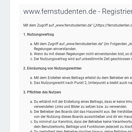
www.fernstudenten.de - Registrie
Mit dem Zugriff auf „www.fernstudenten.de“ („https://fernstudenten.
1. Nutzungsvertrag
Mit dem Zugriff auf „www.fernstudenten.de“ (im Folgenden „da
Regelungen einverstanden.
Wenn du mit diesen Regelungen nicht einverstanden bist, so da
Der Nutzungsvertrag wird auf unbestimmte Zeit geschlossen un
2. Einräumung von Nutzungsrechten
Mit dem Erstellen eines Beitrags erteilst du dem Betreiber ei
Das Nutzungsrecht nach Punkt 2, Unterpunkt a bleibt auch 
3. Pflichten des Nutzers
Du erklärst mit der Erstellung eines Beitrags, dass er keine In
verwendeten Links und Bilder zu setzen bzw. zu verwenden.
Der Betreiber des Boards übt das Hausrecht aus. Bei Verstöß
von der Nutzung dieses Boards ausschließen und dir ein Hausv
Du nimmst zur Kenntnis, dass der Betreiber keine Verantwortung
dein Benutzerkonto, Beiträge und Funktionen jederzeit zu lösc
Du gestattest dem Betreiber darüber hinaus, deine Beiträge ab