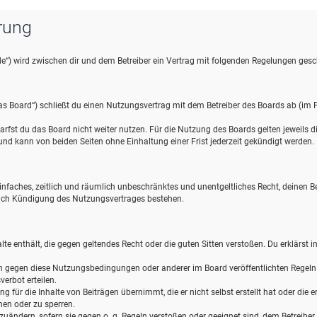
rung
de“) wird zwischen dir und dem Betreiber ein Vertrag mit folgenden Regelungen gesc
s Board“) schließt du einen Nutzungsvertrag mit dem Betreiber des Boards ab (im F
rfst du das Board nicht weiter nutzen. Für die Nutzung des Boards gelten jeweils die
d kann von beiden Seiten ohne Einhaltung einer Frist jederzeit gekündigt werden.
n einfaches, zeitlich und räumlich unbeschränktes und unentgeltliches Recht, deinen
nach Kündigung des Nutzungsvertrages bestehen.
halte enthält, die gegen geltendes Recht oder die guten Sitten verstoßen. Du erklärst 
en gegen diese Nutzungsbedingungen oder anderer im Board veröffentlichten Regel
erbot erteilen.
 für die Inhalte von Beiträgen übernimmt, die er nicht selbst erstellt hat oder die
hen oder zu sperren.
zuändern, sofern sie gegen o. g. Regeln verstoßen oder geeignet sind, dem Betreibe