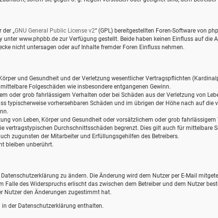
 der „
GNU General Public License v2
“ (GPL) bereitgestellten Foren-Software von 
nter www.phpbb.de zur Verfügung gestellt. Beide haben keinen Einfluss auf die Ar
ke nicht untersagen oder auf Inhalte fremder Foren Einfluss nehmen.
örper und Gesundheit und der Verletzung wesentlicher Vertragspflichten (Kardinalpf
für mittelbare Folgeschäden wie insbesondere entgangenen Gewinn.
hem oder grob fahrlässigem Verhalten oder bei Schäden aus der Verletzung von Leb
hluss typischerweise vorhersehbaren Schäden und im übrigen der Höhe nach auf die v
nn.
ung von Leben, Körper und Gesundheit oder vorsätzlichem oder grob fahrlässigem Ve
 vertragstypischen Durchschnittsschäden begrenzt. Dies gilt auch für mittelbare
ch zugunsten der Mitarbeiter und Erfüllungsgehilfen des Betreibers.
t bleiben unberührt.
e Datenschutzerklärung zu ändern. Die Änderung wird dem Nutzer per E-Mail mitgetei
Im Falle des Widerspruchs erlischt das zwischen dem Betreiber und dem Nutzer best
der Nutzer den Änderungen zugestimmt hat.
in der Datenschutzerklärung enthalten.