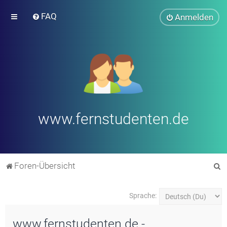
FAQ
Anmelden
www.fernstudenten.de
S
Foren-Übersicht
u
c
Sprache:
h
www.fernstudenten.de -
e