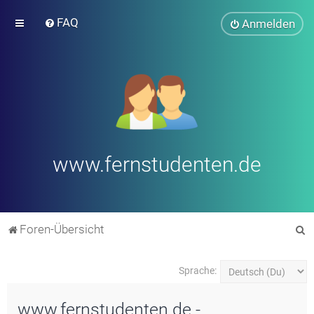
FAQ
Anmelden
www.fernstudenten.de
S
Foren-Übersicht
u
c
Sprache:
h
www.fernstudenten.de -
e