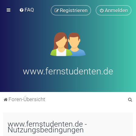
FAQ
Registrieren
Anmelden
www.fernstudenten.de
S
Foren-Übersicht
u
c
www.fernstudenten.de -
h
Nutzungsbedingungen
e