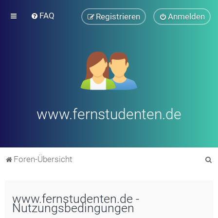
FAQ
Registrieren
Anmelden
www.fernstudenten.de
S
Foren-Übersicht
u
c
www.fernstudenten.de -
h
Nutzungsbedingungen
e