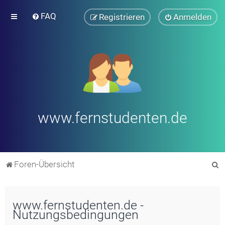
FAQ
Registrieren
Anmelden
www.fernstudenten.de
S
Foren-Übersicht
u
c
www.fernstudenten.de -
h
Nutzungsbedingungen
e