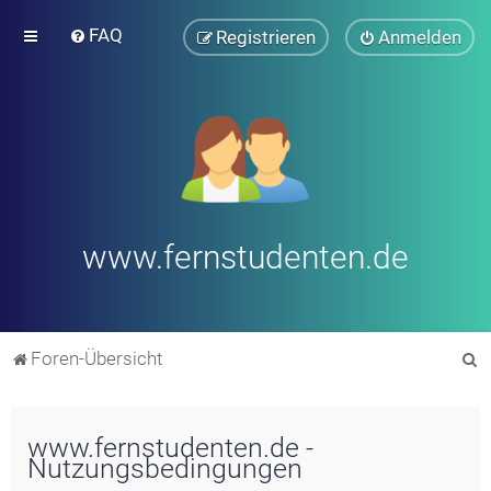
FAQ
Registrieren
Anmelden
www.fernstudenten.de
S
Foren-Übersicht
u
c
www.fernstudenten.de -
h
Nutzungsbedingungen
e