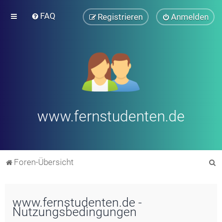
FAQ
Registrieren
Anmelden
www.fernstudenten.de
S
Foren-Übersicht
u
c
www.fernstudenten.de -
h
Nutzungsbedingungen
e