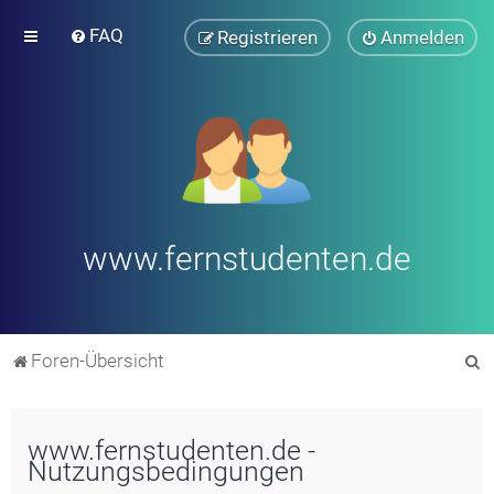
FAQ
Registrieren
Anmelden
www.fernstudenten.de
S
Foren-Übersicht
u
c
www.fernstudenten.de -
h
Nutzungsbedingungen
e