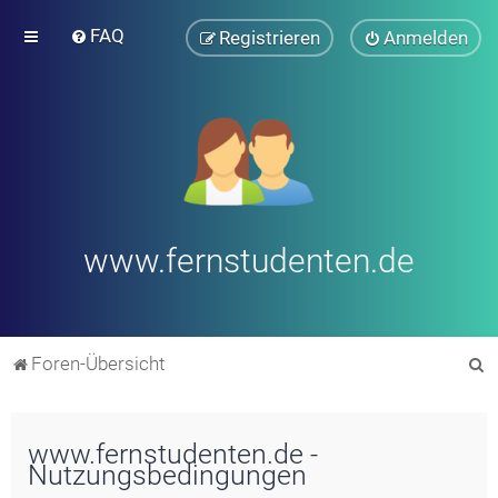
FAQ
Registrieren
Anmelden
www.fernstudenten.de
S
Foren-Übersicht
u
c
www.fernstudenten.de -
h
Nutzungsbedingungen
e