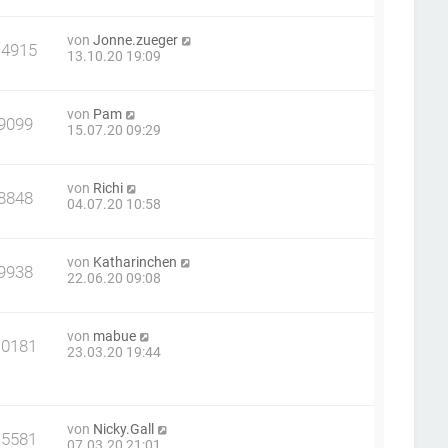
von
Jonne.zueger
14915
13.10.20 19:09
von
Pam
9099
15.07.20 09:29
von
Richi
8848
04.07.20 10:58
von
Katharinchen
9938
22.06.20 09:08
von
mabue
10181
23.03.20 19:44
von
Nicky.Gall
15581
07.03.20 21:01