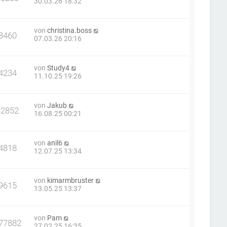
30.03.26 18:32
von
christina.boss
8460
07.03.26 20:16
von
Study4
4234
11.10.25 19:26
von
Jakub
32852
16.08.25 00:21
von
anil6
4818
12.07.25 13:34
von
kimarmbruster
9615
13.05.25 13:37
von
Pam
77882
27.02.25 16:35