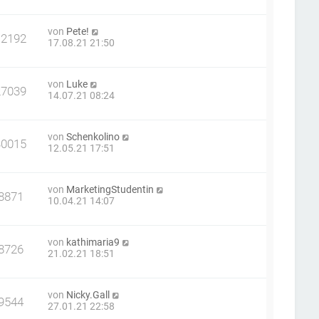
von
Pete!
12192
17.08.21 21:50
von
Luke
27039
14.07.21 08:24
von
Schenkolino
30015
12.05.21 17:51
von
MarketingStudentin
8871
10.04.21 14:07
von
kathimaria9
8726
21.02.21 18:51
von
Nicky.Gall
9544
27.01.21 22:58