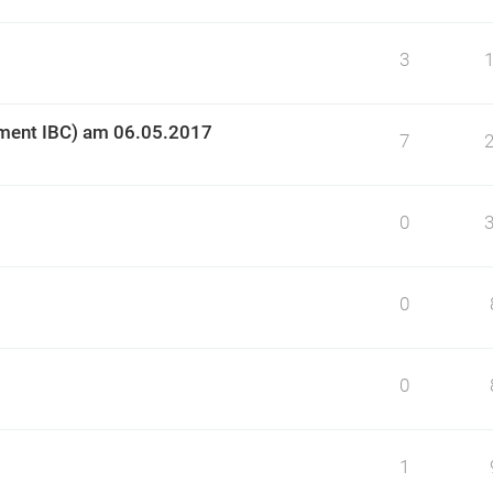
3
ment IBC) am 06.05.2017
7
0
0
0
1