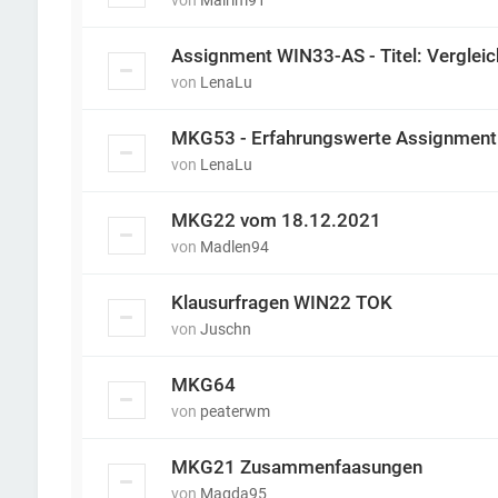
von
Mairim91
Assignment WIN33-AS - Titel: Verglei
von
LenaLu
MKG53 - Erfahrungswerte Assignment
von
LenaLu
MKG22 vom 18.12.2021
von
Madlen94
Klausurfragen WIN22 TOK
von
Juschn
MKG64
von
peaterwm
MKG21 Zusammenfaasungen
von
Magda95