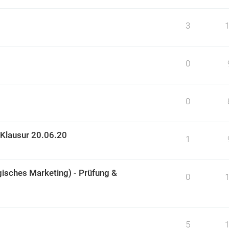
3
0
0
Klausur 20.06.20
1
sches Marketing) - Prüfung &
0
5