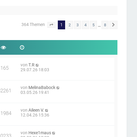
364 Themen
1
…
2
3
4
5
8
Seite
1
von
8
Nächste
von
T.R
165
29.07.26 18:03
von
MelinaBabock
52261
03.05.26 19:41
von
Aileen V.
11984
12.04.26 15:36
von
Hexe1maus
10233