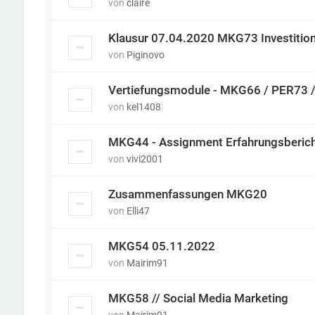
von
claire
Klausur 07.04.2020 MKG73 Investition
von
Piginovo
Vertiefungsmodule - MKG66 / PER73 
von
kel1408
MKG44 - Assignment Erfahrungsberic
von
vivi2001
Zusammenfassungen MKG20
von
Elli47
MKG54 05.11.2022
von
Mairim91
MKG58 // Social Media Marketing