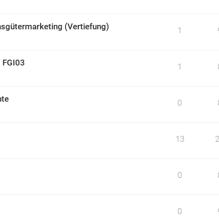
sgütermarketing (Vertiefung)
1
/ FGI03
1
hte
0
13
0
0