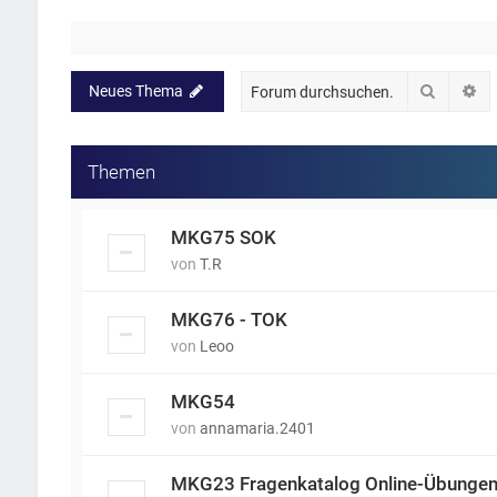
Suche
Er
Neues Thema
Themen
MKG75 SOK
von
T.R
MKG76 - TOK
von
Leoo
MKG54
von
annamaria.2401
MKG23 Fragenkatalog Online-Übunge