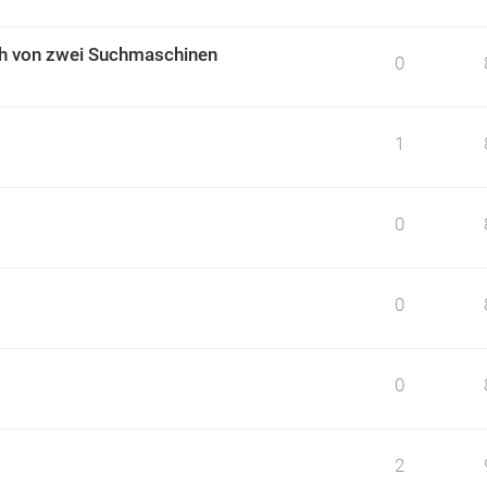
ch von zwei Suchmaschinen
0
1
0
0
0
2