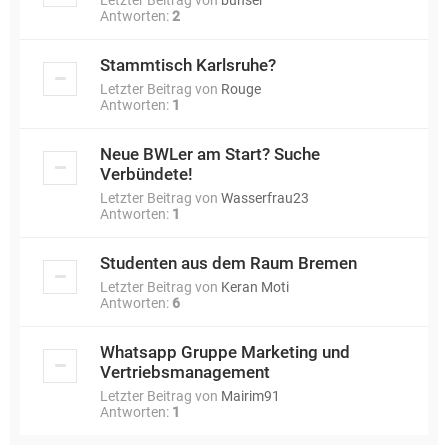
Letzter Beitrag von
bunser
Antworten:
2
Stammtisch Karlsruhe?
Letzter Beitrag von
Rouge
Antworten:
1
Neue BWLer am Start? Suche
Verbündete!
Letzter Beitrag von
Wasserfrau23
Antworten:
1
Studenten aus dem Raum Bremen
Letzter Beitrag von
Keran Moti
Antworten:
6
Whatsapp Gruppe Marketing und
Vertriebsmanagement
Letzter Beitrag von
Mairim91
Antworten:
1