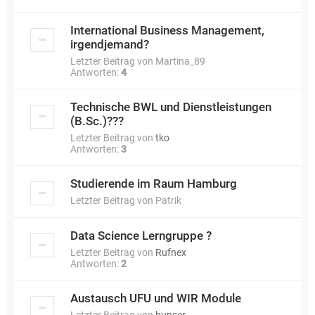
International Business Management,
irgendjemand?
Letzter Beitrag von
Martina_89
Antworten:
4
Technische BWL und Dienstleistungen
(B.Sc.)???
Letzter Beitrag von
tko
Antworten:
3
Studierende im Raum Hamburg
Letzter Beitrag von
Patrik
Data Science Lerngruppe ?
Letzter Beitrag von
Rufnex
Antworten:
2
Austausch UFU und WIR Module