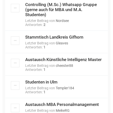
Controlling (M.Sc.) Whatsapp Gruppe
(gerne auch für MBA und M.A.
Studenten)
Letzter Beitrag von
Nordsee
Antworten:
2
Stammtisch Landkreis Gifhorn
Letzter Beitrag von
Gleaves
Antworten:
1
Austausch Künstliche Intelligenz Master
Letzter Beitrag von
cheester88
Antworten:
1
Studenten in Ulm
Letzter Beitrag von
Templer184
Antworten:
1
Austausch MBA Personalmanagement
Letzter Beitrag von
MeikeRG