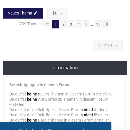
Neues Thema
739 Themen
1
…
2
3
4
5
15
Seite
1
von
15
Nächste
Gehe zu
Information
Berechtigungen in diesem Forum
Du darfst
keine
neuen Themen in diesem Forum erstellen.
Du darfst
keine
Antworten zu Themen in diesem Forum
erstellen.
Du darfst deine Beiträge in diesem Forum
nicht
ändern.
Du darfst deine Beiträge in diesem Forum
nicht
löschen.
Du darfst
keine
Dateianhänge in diesem Forum erstellen.