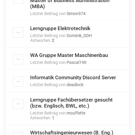
Master of Business Administration
(MBA)
Letzter Beitrag von
Simon974
Lerngruppe Elektrotechnik
Letzter Beitrag von
Dominik_DDH
Antworten:
2
WA Gruppe Master Maschinenbau
Letzter Beitrag von
Pascal190
Informatik Community Discord Server
Letzter Beitrag von
deadlock
Lerngruppe Fachübersetzer gesucht
(bzw. Englisch, BWL, etc.)
Letzter Beitrag von
mouffette
Antworten:
1
Wirtschaftsingenieurwesen (B. Eng.)