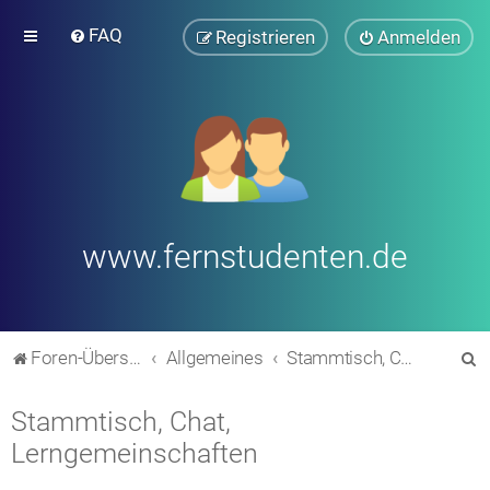
FAQ
Registrieren
Anmelden
www.fernstudenten.de
S
Foren-Übersicht
Allgemeines
Stammtisch, Chat, Lerngemeinschaften
u
Stammtisch, Chat,
c
Lerngemeinschaften
h
e