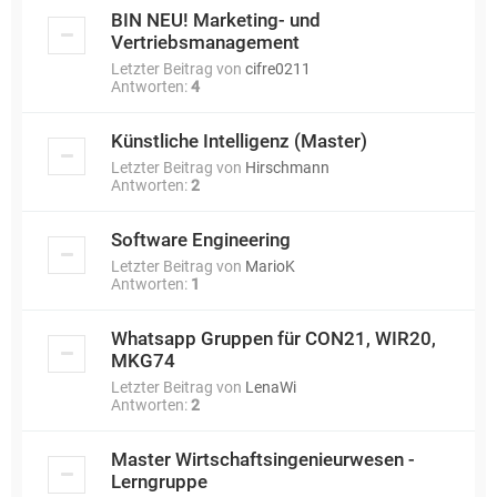
BIN NEU! Marketing- und
Vertriebsmanagement
Letzter Beitrag von
cifre0211
Antworten:
4
Künstliche Intelligenz (Master)
Letzter Beitrag von
Hirschmann
Antworten:
2
Software Engineering
Letzter Beitrag von
MarioK
Antworten:
1
Whatsapp Gruppen für CON21, WIR20,
MKG74
Letzter Beitrag von
LenaWi
Antworten:
2
Master Wirtschaftsingenieurwesen -
Lerngruppe