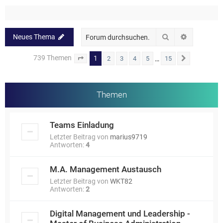
Suche
Erweiterte
Neues Thema
739 Themen
1
…
2
3
4
5
15
Seite
1
von
15
Nächste
Themen
Teams Einladung
Letzter Beitrag von
marius9719
Antworten:
4
M.A. Management Austausch
Letzter Beitrag von
WKT82
Antworten:
2
Digital Management und Leadership -