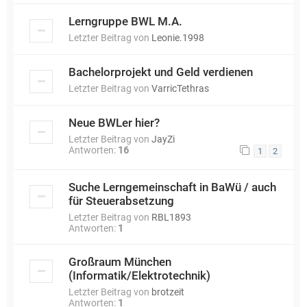
Lerngruppe BWL M.A.
Letzter Beitrag von
Leonie.1998
Bachelorprojekt und Geld verdienen
Letzter Beitrag von
VarricTethras
Neue BWLer hier?
Letzter Beitrag von
JayZi
Antworten:
16
1
2
Suche Lerngemeinschaft in BaWü / auch
für Steuerabsetzung
Letzter Beitrag von
RBL1893
Antworten:
1
Großraum München
(Informatik/Elektrotechnik)
Letzter Beitrag von
brotzeit
Antworten:
1