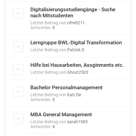
Digitalisierungsstudiengänge - Suche
nach Mitstudenten
Letzter Beitrag von
cifre0211
Antworten:
3
Lerngruppe BWL-Digital Transformation
Letzter Beitrag von
Patrick.D
Hilfe bei Hausarbeiten, Assginments etc.
Letzter Beitrag von
Ghost2503
Bachelor Personalmanagement
Letzter Beitrag von
Kati Zie
Antworten:
3
MBA General Management
Letzter Beitrag von
sarah1985
Antworten:
4