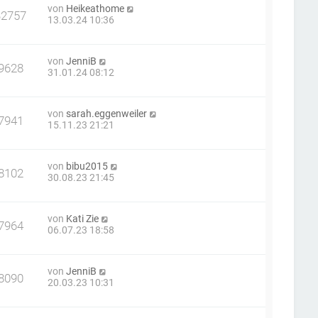
von
Heikeathome
32757
13.03.24 10:36
von
JenniB
9628
31.01.24 08:12
von
sarah.eggenweiler
7941
15.11.23 21:21
von
bibu2015
8102
30.08.23 21:45
von
Kati Zie
7964
06.07.23 18:58
von
JenniB
8090
20.03.23 10:31