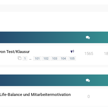
weiterte Suche
von Test/Klausur
1565
1
…
1
101
102
103
104
105
ife-Balance und Mitarbeitermotivation
0