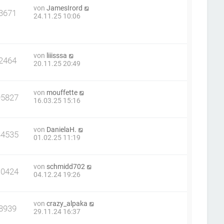
von
JamesIrord
3671
24.11.25 10:06
von
liiisssa
2464
20.11.25 20:49
von
mouffette
95827
16.03.25 15:16
von
DanielaH.
34535
01.02.25 11:19
von
schmidd702
10424
04.12.24 19:26
von
crazy_alpaka
8939
29.11.24 16:37