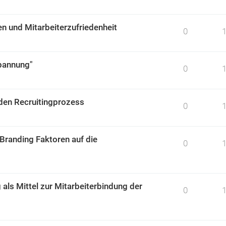
 und Mitarbeiterzufriedenheit
0
pannung"
0
en Recruitingprozess
0
randing Faktoren auf die
0
ls Mittel zur Mitarbeiterbindung der
0