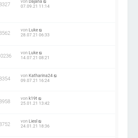
von
Dajana
8327
07.09.21 11:14
von
Luke
8562
28.07.21 06:33
von
Luke
10236
14.07.21 08:21
von
Katharina24
8354
09.07.21 16:24
von
k19t
8958
25.01.21 13:42
von
Liesl
8752
24.01.21 18:36