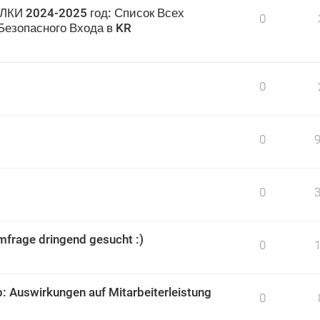
ЛКИ 2024-2025 год: Список Всех
0
Безопасного Входа в KR
0
0
0
mfrage dringend gesucht :)
0
: Auswirkungen auf Mitarbeiterleistung
0