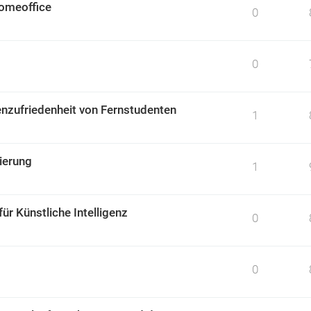
omeoffice
0
0
nzufriedenheit von Fernstudenten
1
ierung
1
r Künstliche Intelligenz
0
0