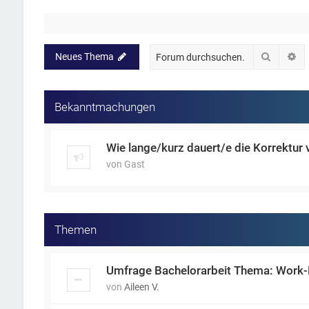
Suche
Er
Neues Thema
Bekanntmachungen
Wie lange/kurz dauert/e die Korrektur 
von
Gast
Themen
Umfrage Bachelorarbeit Thema: Work-L
von
Aileen V.