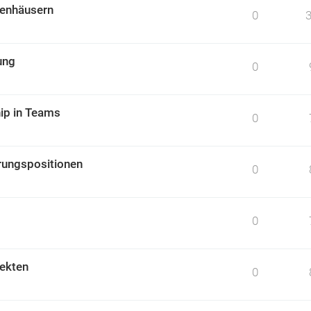
kenhäusern
0
ung
0
ip in Teams
0
rungspositionen
0
0
jekten
0