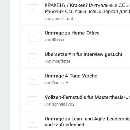
КРАКЕН\./ Kraken? !Актуальные ССЫ
Рабочих Ссылок и новых Зеркал для 
von
JamesIrord
Umfrage zu Home-Office
von
liiisssa
Übersetzer*in für Interview gesucht
von
mouffette
Umfrage 4-Tage-Woche
von
DanielaH.
Vollzeit-Fernstudis für Masterthesis-U
von
schmidd702
Umfrage zu Lean- und Agile-Leadership
und -zufriedenheit