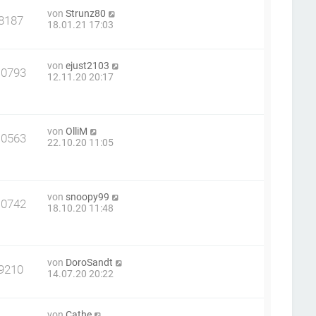
von
Strunz80
8187
18.01.21 17:03
von
ejust2103
10793
12.11.20 20:17
von
OlliM
10563
22.10.20 11:05
von
snoopy99
10742
18.10.20 11:48
von
DoroSandt
9210
14.07.20 20:22
von
Cathe