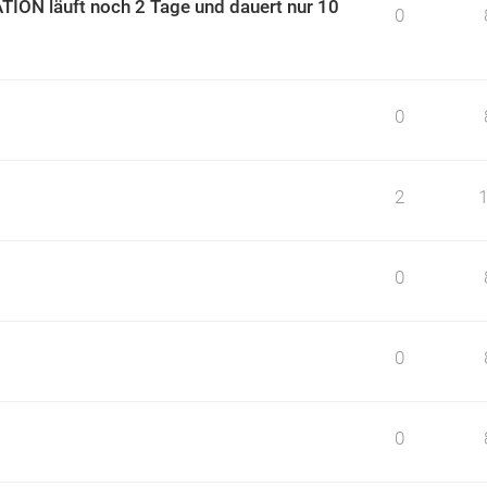
ION läuft noch 2 Tage und dauert nur 10
0
0
2
0
0
0