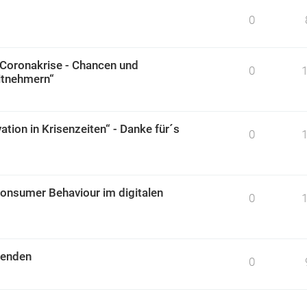
0
 Coronakrise - Chancen und
0
itnehmern“
ion in Krisenzeiten“ - Danke für´s
0
onsumer Behaviour im digitalen
0
renden
0