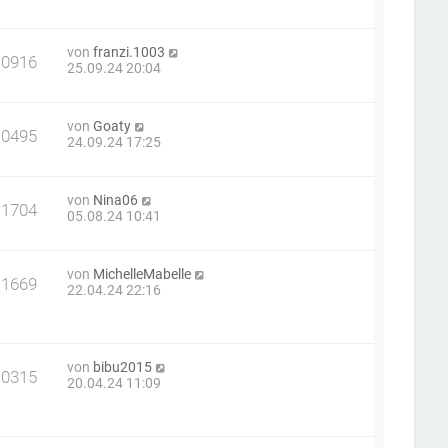
von
franzi.1003
10916
25.09.24 20:04
von
Goaty
10495
24.09.24 17:25
von
Nina06
11704
05.08.24 10:41
von
MichelleMabelle
11669
22.04.24 22:16
von
bibu2015
10315
20.04.24 11:09