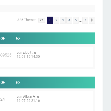
325 Themen
1
…
2
3
4
5
7
Seite
1
von
7
Nächste
von
xibbitt
889525
12.08.16 14:30
von
Aileen V.
241
16.07.26 21:16