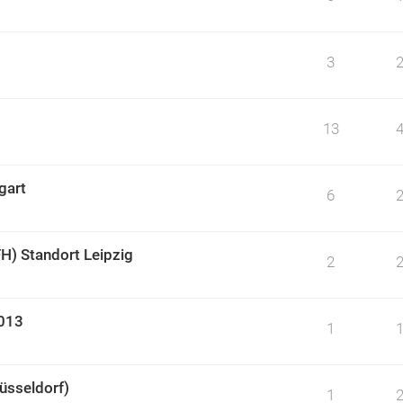
3
13
gart
6
FH) Standort Leipzig
2
2013
1
üsseldorf)
1