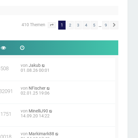
410 Themen
1
…
2
3
4
5
9
Seite
1
von
9
Nächste
von
Jakub
508
01.08.26 00:01
von
NFischer
32091
02.01.25 19:06
von
MinelliJ90
11751
14.09.20 14:22
von
Markimark88
10018