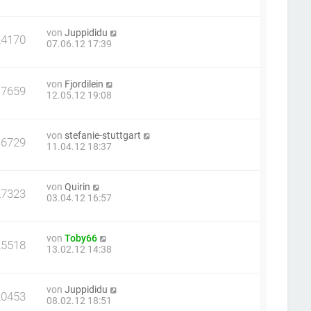
von
Juppididu
24170
07.06.12 17:39
von
Fjordilein
17659
12.05.12 19:08
von
stefanie-stuttgart
16729
11.04.12 18:37
von
Quirin
27323
03.04.12 16:57
von
Toby66
25518
13.02.12 14:38
von
Juppididu
20453
08.02.12 18:51