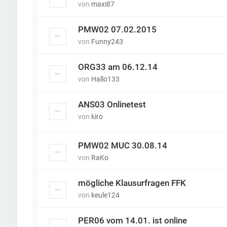
von
maxi87
PMW02 07.02.2015
von
Funny243
ORG33 am 06.12.14
von
Hallo133
ANS03 Onlinetest
von
kiro
PMW02 MUC 30.08.14
von
RaKo
mögliche Klausurfragen FFK
von
keule124
PER06 vom 14.01. ist online