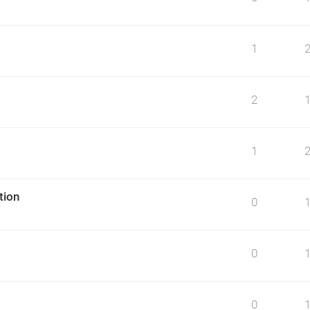
1
2
1
tion
0
0
0