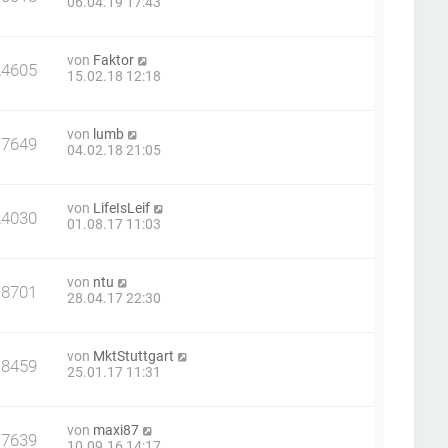
06.04.19 17:43
von
Faktor
24605
15.02.18 12:18
von
lumb
17649
04.02.18 21:05
von
LifeIsLeif
24030
01.08.17 11:03
von
ntu
18701
28.04.17 22:30
von
MktStuttgart
18459
25.01.17 11:31
von
maxi87
17639
10.09.16 14:17