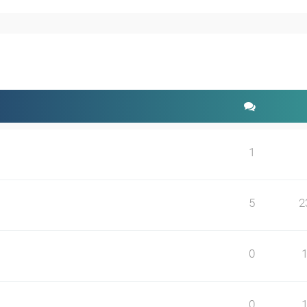
weiterte Suche
1
5
2
0
0