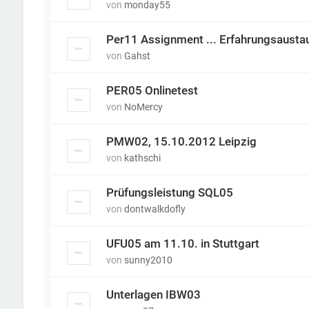
von
monday55
Per11 Assignment ... Erfahrungsausta
von
Gahst
PER05 Onlinetest
von
NoMercy
PMW02, 15.10.2012 Leipzig
von
kathschi
Prüfungsleistung SQL05
von
dontwalkdofly
UFU05 am 11.10. in Stuttgart
von
sunny2010
Unterlagen IBW03