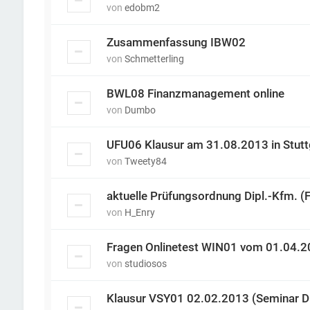
von
edobm2
Zusammenfassung IBW02
von
Schmetterling
BWL08 Finanzmanagement online
von
Dumbo
UFU06 Klausur am 31.08.2013 in Stutt
von
Tweety84
aktuelle Prüfungsordnung Dipl.-Kfm. (
von
H_Enry
Fragen Onlinetest WIN01 vom 01.04.
von
studiosos
Klausur VSY01 02.02.2013 (Seminar D