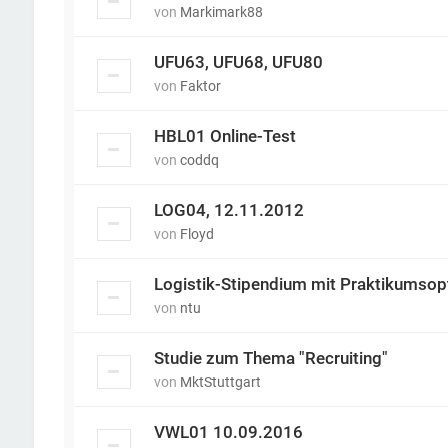
von
Markimark88
UFU63, UFU68, UFU80
von
Faktor
HBL01 Online-Test
von
coddq
LOG04, 12.11.2012
von
Floyd
Logistik-Stipendium mit Praktikumsop
von
ntu
Studie zum Thema "Recruiting"
von
MktStuttgart
VWL01 10.09.2016