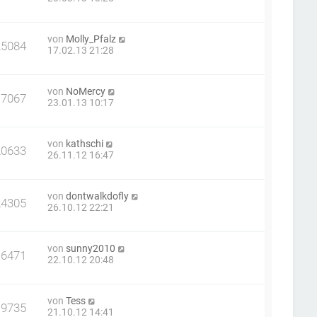
von
Molly_Pfalz
25084
17.02.13 21:28
von
NoMercy
17067
23.01.13 10:17
von
kathschi
20633
26.11.12 16:47
von
dontwalkdofly
24305
26.10.12 22:21
von
sunny2010
16471
22.10.12 20:48
von
Tess
19735
21.10.12 14:41