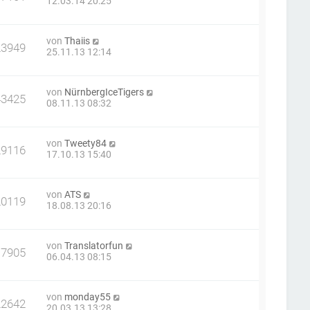
12.03.14 20:25
von
Thaiis
23949
25.11.13 12:14
von
NürnbergIceTigers
43425
08.11.13 08:32
von
Tweety84
29116
17.10.13 15:40
von
ATS
20119
18.08.13 20:16
von
Translatorfun
17905
06.04.13 08:15
von
monday55
22642
20.03.13 13:28