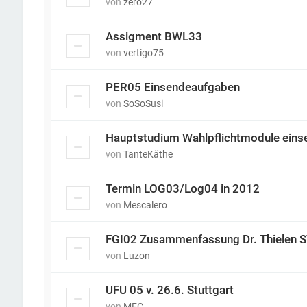
von
zero27
Assigment BWL33
von
vertigo75
PER05 Einsendeaufgaben
von
SoSoSusi
Hauptstudium Wahlpflichtmodule eins
von
TanteKäthe
Termin LOG03/Log04 in 2012
von
Mescalero
FGI02 Zusammenfassung Dr. Thielen 
von
Luzon
UFU 05 v. 26.6. Stuttgart
von
MFC