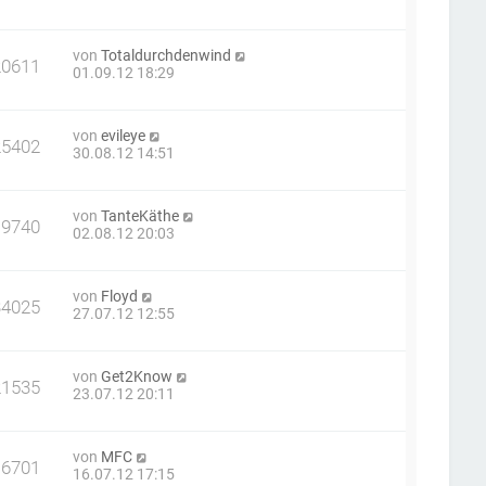
von
Totaldurchdenwind
20611
01.09.12 18:29
von
evileye
25402
30.08.12 14:51
von
TanteKäthe
19740
02.08.12 20:03
von
Floyd
34025
27.07.12 12:55
von
Get2Know
21535
23.07.12 20:11
von
MFC
16701
16.07.12 17:15