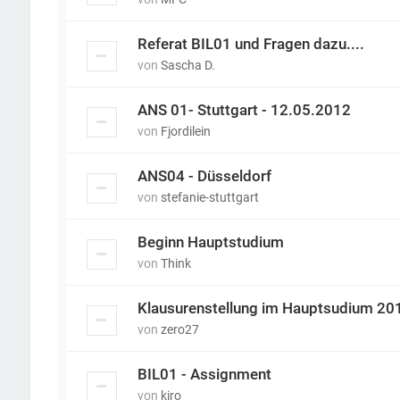
Referat BIL01 und Fragen dazu....
von
Sascha D.
ANS 01- Stuttgart - 12.05.2012
von
Fjordilein
ANS04 - Düsseldorf
von
stefanie-stuttgart
Beginn Hauptstudium
von
Think
Klausurenstellung im Hauptsudium 2012 (
von
zero27
BIL01 - Assignment
von
kiro