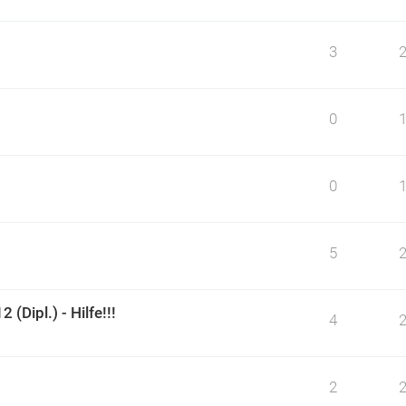
3
0
0
5
Dipl.) - Hilfe!!!
4
2