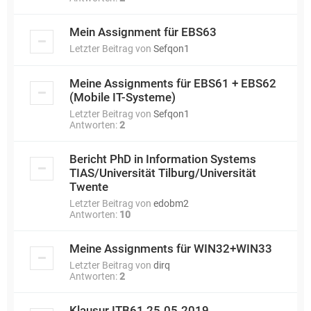
Mein Assignment für EBS63
Letzter Beitrag von
Sefqon1
Meine Assignments für EBS61 + EBS62
(Mobile IT-Systeme)
Letzter Beitrag von
Sefqon1
Antworten:
2
Bericht PhD in Information Systems
TIAS/Universität Tilburg/Universität
Twente
Letzter Beitrag von
edobm2
Antworten:
10
Meine Assignments für WIN32+WIN33
Letzter Beitrag von
dirq
Antworten:
2
Klausur ITB61 25.05.2019