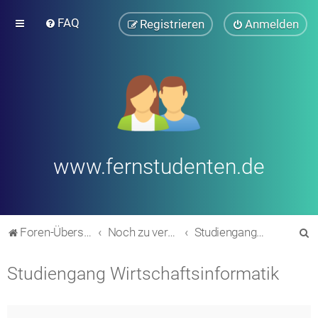
FAQ
Registrieren
Anmelden
www.fernstudenten.de
S
Foren-Übersicht
Noch zu verschieben in andere Bereiche (alte Forumsstruktur)
Studiengang Wirtschaftsinformatik
u
Studiengang Wirtschaftsinformatik
c
h
e