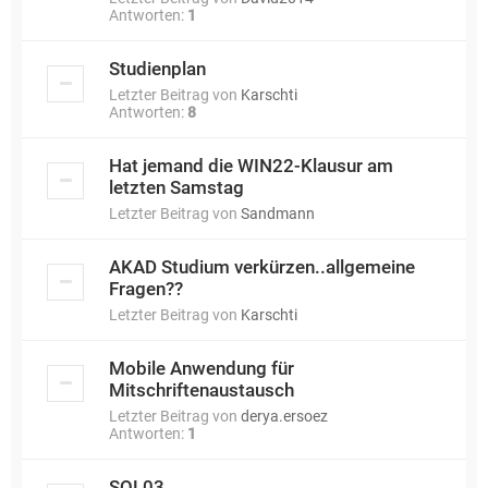
Antworten:
1
Studienplan
Letzter Beitrag von
Karschti
Antworten:
8
Hat jemand die WIN22-Klausur am
letzten Samstag
Letzter Beitrag von
Sandmann
AKAD Studium verkürzen..allgemeine
Fragen??
Letzter Beitrag von
Karschti
Mobile Anwendung für
Mitschriftenaustausch
Letzter Beitrag von
derya.ersoez
Antworten:
1
SQL03