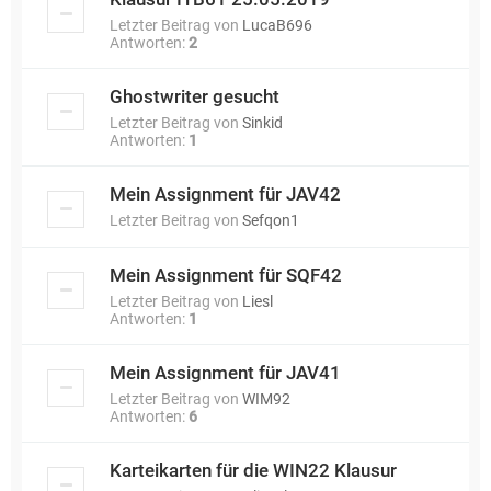
Letzter Beitrag von
LucaB696
Antworten:
2
Ghostwriter gesucht
Letzter Beitrag von
Sinkid
Antworten:
1
Mein Assignment für JAV42
Letzter Beitrag von
Sefqon1
Mein Assignment für SQF42
Letzter Beitrag von
Liesl
Antworten:
1
Mein Assignment für JAV41
Letzter Beitrag von
WIM92
Antworten:
6
Karteikarten für die WIN22 Klausur