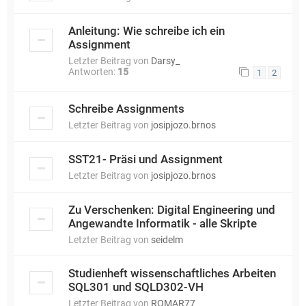
Anleitung: Wie schreibe ich ein
Assignment
Letzter Beitrag von
Darsy_
Antworten:
15
1
2
Schreibe Assignments
Letzter Beitrag von
josipjozo.brnos
SST21- Präsi und Assignment
Letzter Beitrag von
josipjozo.brnos
Zu Verschenken: Digital Engineering und
Angewandte Informatik - alle Skripte
Letzter Beitrag von
seidelm
Studienheft wissenschaftliches Arbeiten
SQL301 und SQLD302-VH
Letzter Beitrag von
ROMAR77