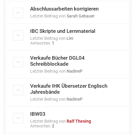
Abschlussarbeiten korrigieren
Letzter Beitrag von
Sarah Gebauer
IBC Skripte und Lernmaterial
Letzter Beitrag von
Lini
Antworten:
1
Verkaufe Bücher DGL04
Schreibblockade
Letzter Beitrag von
NadineP
Verkaufe IHK Übersetzer Englisch
Jahresbände
Letzter Beitrag von
NadineP
IBW03
Letzter Beitrag von
Ralf Thesing
Antworten:
2