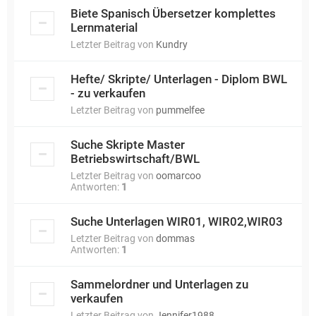
Biete Spanisch Übersetzer komplettes
Lernmaterial
Letzter Beitrag von
Kundry
Hefte/ Skripte/ Unterlagen - Diplom BWL
- zu verkaufen
Letzter Beitrag von
pummelfee
Suche Skripte Master
Betriebswirtschaft/BWL
Letzter Beitrag von
oomarcoo
Antworten:
1
Suche Unterlagen WIR01, WIR02,WIR03
Letzter Beitrag von
dommas
Antworten:
1
Sammelordner und Unterlagen zu
verkaufen
Letzter Beitrag von
Jennifer1988