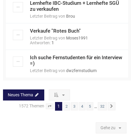
Lernhefte IBC-Studium + Lernhefte SGÜ
zu verkaufen
Letzter Beitrag von
Brou
Verkaufe "Rotes Buch"
Letzter Beitrag von
Moses1991
Antworten:
1
Ich suche Fernstudenten für ein Interview
=)
Letzter Beitrag von
dwzfernstudium
Neues Thema
1572 Themen
1
…
2
3
4
5
32
Seite
1
von
32
Nächste
Gehe zu