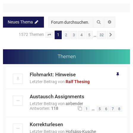
Suche
Erweiterte
Neues Thema
1572 Themen
1
…
2
3
4
5
32
Seite
1
von
32
Nächste
Themen
Flohmarkt: Hinweise
Letzter Beitrag von
Ralf Thesing
Austausch Assignments
Letzter Beitrag von
airbender
Antworten:
118
…
1
5
6
7
8
Korrekturlesen
Letzter Beitrag von
Hofsäss-Kusche