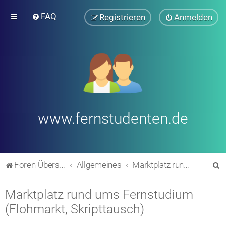
FAQ
Registrieren
Anmelden
www.fernstudenten.de
S
Foren-Übersicht
Allgemeines
Marktplatz rund ums Fernstudium (Flohmarkt, Skripttausch)
u
Marktplatz rund ums Fernstudium
c
(Flohmarkt, Skripttausch)
h
e