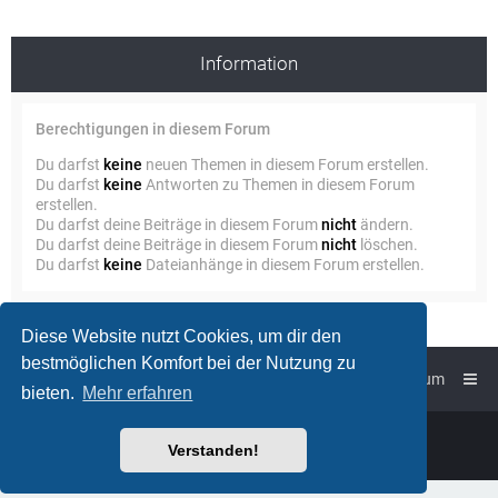
Information
Berechtigungen in diesem Forum
Du darfst
keine
neuen Themen in diesem Forum erstellen.
Du darfst
keine
Antworten zu Themen in diesem Forum
erstellen.
Du darfst deine Beiträge in diesem Forum
nicht
ändern.
Du darfst deine Beiträge in diesem Forum
nicht
löschen.
Du darfst
keine
Dateianhänge in diesem Forum erstellen.
Diese Website nutzt Cookies, um dir den
bestmöglichen Komfort bei der Nutzung zu
Foren-Übersicht
Impressum
bieten.
Mehr erfahren
Powered by
phpBB
™
Verstanden!
Deutsche Übersetzung durch
phpBB.de