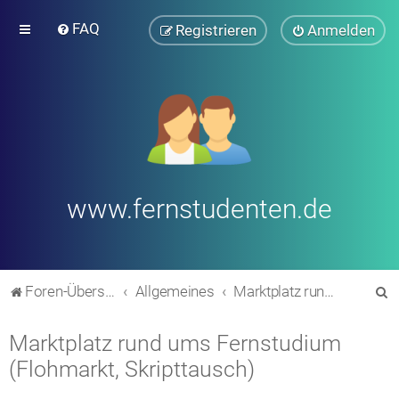
FAQ
Registrieren
Anmelden
www.fernstudenten.de
S
Foren-Übersicht
Allgemeines
Marktplatz rund ums Fernstudium (Flohmarkt, Skripttausch)
u
Marktplatz rund ums Fernstudium
c
(Flohmarkt, Skripttausch)
h
e