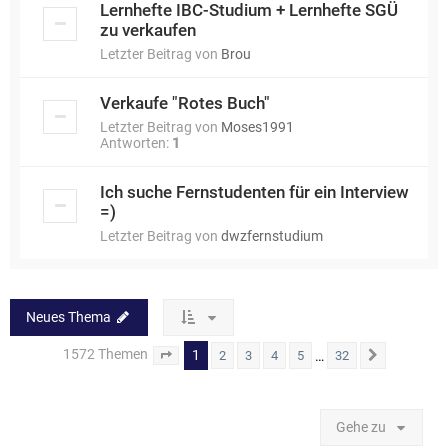
Lernhefte IBC-Studium + Lernhefte SGÜ
zu verkaufen
Letzter Beitrag von
Brou
Verkaufe "Rotes Buch"
Letzter Beitrag von
Moses1991
Antworten:
1
Ich suche Fernstudenten für ein Interview
=)
Letzter Beitrag von
dwzfernstudium
Neues Thema
1572 Themen
1
…
2
3
4
5
32
Seite
1
von
32
Nächste
Gehe zu