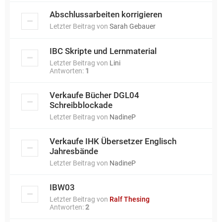
Abschlussarbeiten korrigieren
Letzter Beitrag von
Sarah Gebauer
IBC Skripte und Lernmaterial
Letzter Beitrag von
Lini
Antworten:
1
Verkaufe Bücher DGL04
Schreibblockade
Letzter Beitrag von
NadineP
Verkaufe IHK Übersetzer Englisch
Jahresbände
Letzter Beitrag von
NadineP
IBW03
Letzter Beitrag von
Ralf Thesing
Antworten:
2