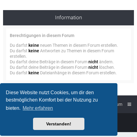
Information
Berechtigungen in diesem Forum
Du darfst
keine
neuen Themen in diesem Forum erstellen.
Du darfst
keine
Antworten zu Themen in diesem Forum
erstellen.
Du darfst deine Beiträge in diesem Forum
nicht
ändern.
Du darfst deine Beiträge in diesem Forum
nicht
löschen.
Du darfst
keine
Dateianhänge in diesem Forum erstellen.
Diese Website nutzt Cookies, um dir den
bestmöglichen Komfort bei der Nutzung zu
Foren-Übersicht
Impressum
bieten.
Mehr erfahren
Powered by
phpBB
™
Verstanden!
Deutsche Übersetzung durch
phpBB.de