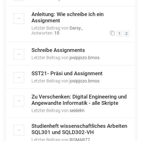
Anleitung: Wie schreibe ich ein
Assignment
Letzter Beitrag von
Darsy_
Antworten:
15
1
2
Schreibe Assignments
Letzter Beitrag von
josipjozo.brnos
SST21- Präsi und Assignment
Letzter Beitrag von
josipjozo.brnos
Zu Verschenken: Digital Engineering und
Angewandte Informatik - alle Skripte
Letzter Beitrag von
seidelm
Studienheft wissenschaftliches Arbeiten
SQL301 und SQLD302-VH
Letzter Beitrag von
ROMAR77