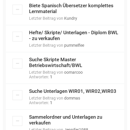
Biete Spanisch Übersetzer komplettes
Lernmaterial
Letzter Beitrag von
Kundry
Hefte/ Skripte/ Unterlagen - Diplom BWL
- zu verkaufen
Letzter Beitrag von
pummelfee
Suche Skripte Master
Betriebswirtschaft/BWL
Letzter Beitrag von
oomarcoo
Antworten:
1
Suche Unterlagen WIR01, WIR02,WIR03
Letzter Beitrag von
dommas
Antworten:
1
Sammelordner und Unterlagen zu
verkaufen
Letzter Beitrag von
Jennifer1988