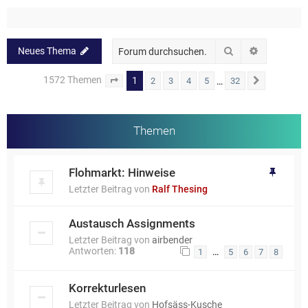
Suche
Erweiterte
Neues Thema
1572 Themen
1
…
2
3
4
5
32
Seite
1
von
32
Nächste
Themen
Flohmarkt: Hinweise
Letzter Beitrag von
Ralf Thesing
Austausch Assignments
Letzter Beitrag von
airbender
Antworten:
118
…
1
5
6
7
8
Korrekturlesen
Letzter Beitrag von
Hofsäss-Kusche