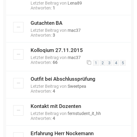
Letzter Beitrag von
Lena89
Antworten:
1
Gutachten BA
Letzter Beitrag von
mac37
Antworten:
3
Kolloqium 27.11.2015
Letzter Beitrag von
mac37
Antworten:
66
1
2
3
4
5
Outfit bei Abschlussprüfung
Letzter Beitrag von
Sweetpea
Antworten:
4
Kontakt mit Dozenten
Letzter Beitrag von
fernstudent_it_hh
Antworten:
4
Erfahrung Herr Nockemann