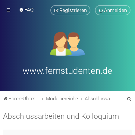
FAQ
Registrieren
Anmelden
www.fernstudenten.de
S
Foren-Übersicht
Modulbereiche
Abschlussarbeiten und Kolloquium
u
Abschlussarbeiten und Kolloquium
c
h
e