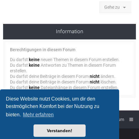
Gehe zu
Information
Berechtigungen in diesem Forum
Du darfst
keine
neuen Themen in diesem Forum erstellen.
Du darfst
keine
Antworten zu Themen in diesem Forum
erstellen.
Du darfst deine Beiträge in diesem Forum
nicht
ändern.
Du darfst deine Beiträge in diesem Forum
nicht
löschen.
Du darfst
keine
Dateianhänge in diesem Forum erstellen.
Diese Website nutzt Cookies, um dir den
bestmöglichen Komfort bei der Nutzung zu
bieten.
Mehr erfahren
Foren-Übersicht
Impressum
Verstanden!
Powered by
phpBB
™