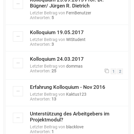
Bügner/ Jürgen R. Dietrich
Letzter Beitrag von
FernBenutzer
Antworten:
5
Kolloquium 19.05.2017
Letzter Beitrag von
WIStudent
Antworten:
3
Kolloquium 24.03.2017
Letzter Beitrag von
dommas
Antworten:
25
1
2
Erfahrung Kolloquium - Nov 2016
Letzter Beitrag von
Kaktus123
Antworten:
13
Unterstützung des Arbeitgebers im
Projektmodul?
Letzter Beitrag von
blacklove
Antworten:
1