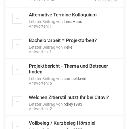
Alternative Termine Kolloquium
Letzter Beitrag von
LenaHaas
Antworten:
1
Bachelorarbeit = Projektarbeit?
Letzter Beitrag von
Keke
Antworten:
1
Projektbericht - Thema und Betreuer
finden
Letzter Beitrag von
samueldavid
Antworten:
6
Welchen Zitierstil nutzt Ihr bei Citavi?
Letzter Beitrag von
rckey1983
Antworten:
2
Vollbeleg / Kurzbeleg Hörspiel