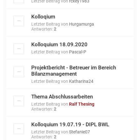
Letzter Beitrag von
rckey1983
Kolloqium
Letzter Beitrag von
Hurgamurga
Antworten:
2
Kolloquium 18.09.2020
Letzter Beitrag von
Pascal-P
Projektbericht - Betreuer im Bereich
Bilanzmanagement
Letzter Beitrag von
Katharina24
Thema Abschlussarbeiten
Letzter Beitrag von
Ralf Thesing
Antworten:
2
Kolloquium 19.07.19 - DIPL BWL
Letzter Beitrag von
Stefanie07
Antworten:
2