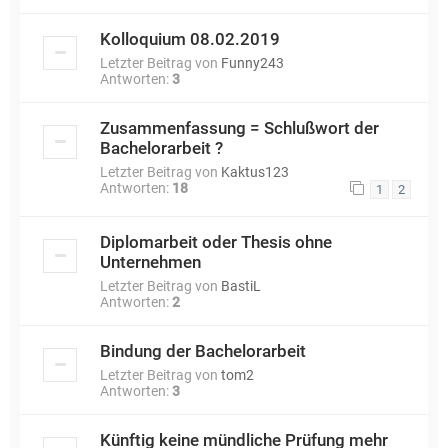
Kolloquium 08.02.2019
Letzter Beitrag von
Funny243
Antworten:
3
Zusammenfassung = Schlußwort der
Bachelorarbeit ?
Letzter Beitrag von
Kaktus123
Antworten:
18
1
2
Diplomarbeit oder Thesis ohne
Unternehmen
Letzter Beitrag von
BastiL
Antworten:
2
Bindung der Bachelorarbeit
Letzter Beitrag von
tom2
Antworten:
3
Künftig keine mündliche Prüfung mehr