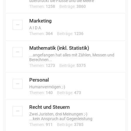
überbrückt die Flüsse und die Meere
Themen:
1258
Beiträge:
3860
Marketing
A I D A
Themen:
364
Beiträge:
1236
Mathematik (inkl. Statistik)
...angefangen hat alles mit Zählen, Messen und
Berechnen...
Themen:
1273
Beiträge:
5375
Personal
Humanvermögen ;-)
Themen:
140
Beiträge:
473
Recht und Steuern
Zwei Juristen, drei Meinungen ;-)
...kein Anspruch auf Gegenleistung
Themen:
911
Beiträge:
3785