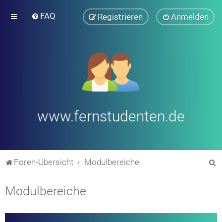
FAQ
Registrieren
Anmelden
www.fernstudenten.de
S
Foren-Übersicht
Modulbereiche
u
Modulbereiche
c
h
e