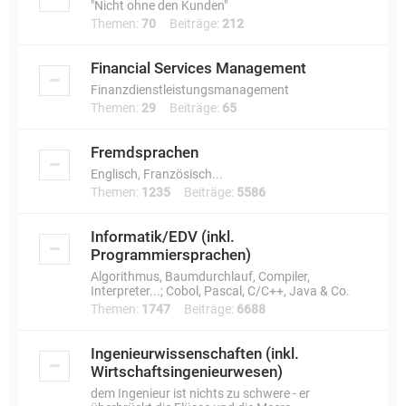
"Nicht ohne den Kunden"
Themen:
70
Beiträge:
212
Financial Services Management
Finanzdienstleistungsmanagement
Themen:
29
Beiträge:
65
Fremdsprachen
Englisch, Französisch...
Themen:
1235
Beiträge:
5586
Informatik/EDV (inkl.
Programmiersprachen)
Algorithmus, Baumdurchlauf, Compiler,
Interpreter...; Cobol, Pascal, C/C++, Java & Co.
Themen:
1747
Beiträge:
6688
Ingenieurwissenschaften (inkl.
Wirtschaftsingenieurwesen)
dem Ingenieur ist nichts zu schwere - er