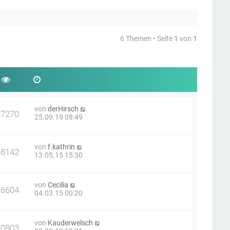
6 Themen • Seite
1
von
1
von
derHirsch
87270
25.09.19 08:49
von
f.kathrin
38142
13.05.15 15:30
von
Cecilia
16604
04.03.15 00:20
von
Kauderwelsch
30803