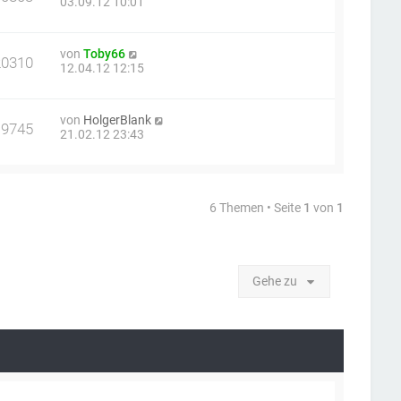
03.09.12 10:01
von
Toby66
20310
12.04.12 12:15
von
HolgerBlank
19745
21.02.12 23:43
6 Themen • Seite
1
von
1
Gehe zu