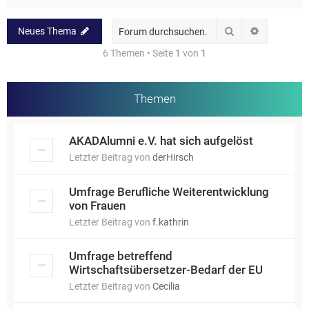
Suche
Erweiterte
Neues Thema
6 Themen • Seite
1
von
1
Themen
AKADAlumni e.V. hat sich aufgelöst
Letzter Beitrag von
derHirsch
Umfrage Berufliche Weiterentwicklung
von Frauen
Letzter Beitrag von
f.kathrin
Umfrage betreffend
Wirtschaftsübersetzer-Bedarf der EU
Letzter Beitrag von
Cecilia