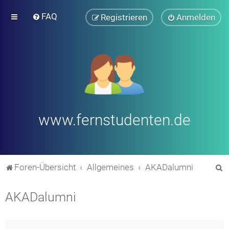
FAQ
Registrieren
Anmelden
www.fernstudenten.de
S
Foren-Übersicht
Allgemeines
AKADalumni
u
AKADalumni
c
h
e