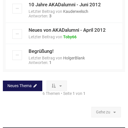
10 Jahre AKADalumni - Juni 2012
Letzter Beitrag von
Kauderwelsch
Antworten:
3
Neues von AKADalumni - April 2012
Letzter Beitrag von
Toby66
Begrüßung!
Letzter Beitrag von
HolgerBlank
Antworten:
1
Neues Thema
6 Themen • Seite
1
von
1
Gehe zu