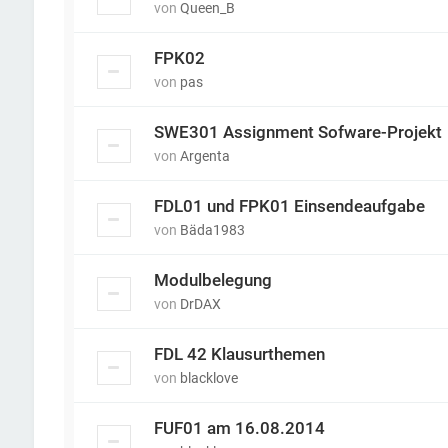
von
Queen_B
FPK02
von
pas
SWE301 Assignment Sofware-Projekt
von
Argenta
FDL01 und FPK01 Einsendeaufgabe
von
Bäda1983
Modulbelegung
von
DrDAX
FDL 42 Klausurthemen
von
blacklove
FUF01 am 16.08.2014