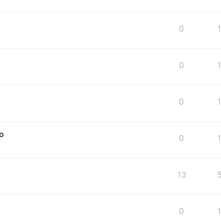
0
0
0
o
0
13
0