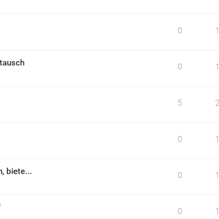
0
stausch
0
5
0
 biete...
0
f
0