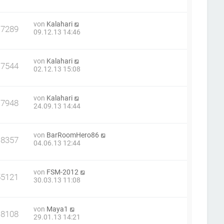
von
Kalahari
17289
09.12.13 14:46
von
Kalahari
17544
02.12.13 15:08
von
Kalahari
17948
24.09.13 14:44
von
BarRoomHero86
18357
04.06.13 12:44
von
FSM-2012
55121
30.03.13 11:08
von
Maya1
18108
29.01.13 14:21