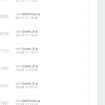
02.12.17 15:22
von
Matthmax
16035
06.11.17 15:40
von
Queen_B
28726
26.10.17 12:43
von
Queen_B
27773
19.08.17 14:17
von
Queen_B
17207
18.08.17 07:40
von
Queen_B
24157
18.08.17 07:37
von
Matthmax
17687
22.05.17 15:10