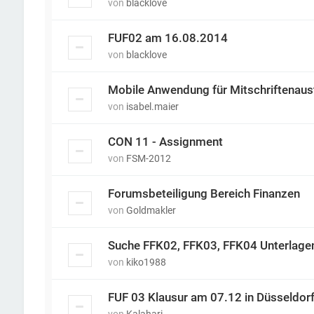
von
blacklove
FUF02 am 16.08.2014
von
blacklove
Mobile Anwendung für Mitschriftenau
von
isabel.maier
CON 11 - Assignment
von
FSM-2012
Forumsbeteiligung Bereich Finanzen
von
Goldmakler
Suche FFK02, FFK03, FFK04 Unterlagen,
von
kiko1988
FUF 03 Klausur am 07.12 in Düsseldor