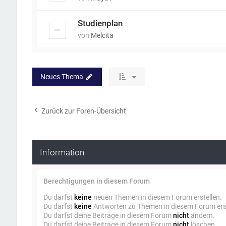
Studienplan
von
Melcita
Neues Thema
Zurück zur Foren-Übersicht
Information
Berechtigungen in diesem Forum
Du darfst
keine
neuen Themen in diesem Forum erstellen.
Du darfst
keine
Antworten zu Themen in diesem Forum erst
Du darfst deine Beiträge in diesem Forum
nicht
ändern.
Du darfst deine Beiträge in diesem Forum
nicht
löschen.