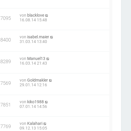
von
blacklove
17095
16.08.14 15:48
von
isabel.maier
18400
31.03.14 13:40
von
Manuel13
28289
16.03.14 21:43
von
Goldmakler
17569
29.01.14 12:16
von
kiko1988
17851
07.01.14 14:56
von
Kalahari
17769
09.12.13 15:05