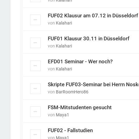
von
Kalahari
FUF02 Klausur am 07.12 in Düsseldorf
von
Kalahari
FUF01 Klausur 30.11 in Düsseldorf
von
Kalahari
EFD01 Seminar - Wer noch?
von
Kalahari
Skripte FUF03-Seminar bei Herrn Nosk
von
BarRoomHero86
FSM-Mitstudenten gesucht
von
Maya1
FUF02 - Fallstudien
von
Maya1