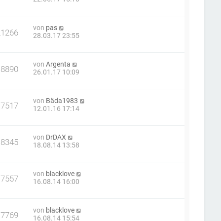
von
pas
21266
28.03.17 23:55
von
Argenta
18890
26.01.17 10:09
von
Bäda1983
17517
12.01.16 17:14
von
DrDAX
18345
18.08.14 13:58
von
blacklove
17557
16.08.14 16:00
von
blacklove
17769
16.08.14 15:54