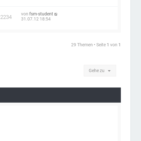
von
fsm-student
22234
31.07.12 18:54
29 Themen • Seite
1
von
1
Gehe zu