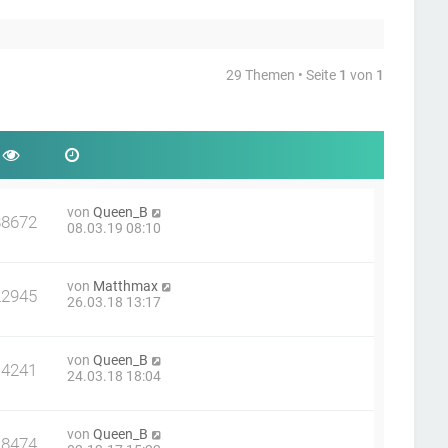
29 Themen • Seite
1
von
1
von
Queen_B
88672
08.03.19 08:10
von
Matthmax
22945
26.03.18 13:17
von
Queen_B
14241
24.03.18 18:04
von
Queen_B
18474