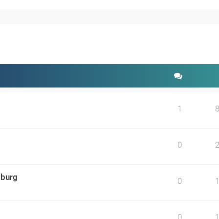
weiterte Suche
1
0
sburg
0
0