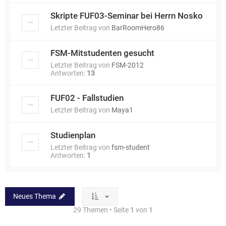
Skripte FUF03-Seminar bei Herrn Nosko
Letzter Beitrag von
BarRoomHero86
FSM-Mitstudenten gesucht
Letzter Beitrag von
FSM-2012
Antworten:
13
FUF02 - Fallstudien
Letzter Beitrag von
Maya1
Studienplan
Letzter Beitrag von
fsm-student
Antworten:
1
Neues Thema
29 Themen • Seite
1
von
1