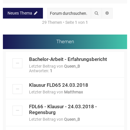
Suche
Erweiterte
Neues Thema
29 Themen • Seite
1
von
1
Themen
Bachelor-Arbeit - Erfahrungsbericht
Letzter Beitrag von
Queen_B
Antworten:
1
Klausur FLD65 24.03.2018
Letzter Beitrag von
Matthmax
FDL66 - Klausur - 24.03.2018 -
Regensburg
Letzter Beitrag von
Queen_B