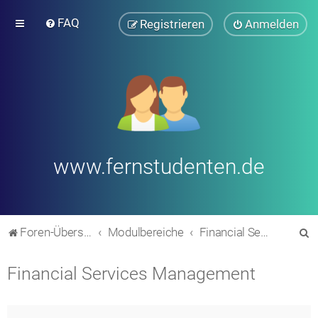
FAQ
Registrieren
Anmelden
www.fernstudenten.de
S
Foren-Übersicht
Modulbereiche
Financial Services Management
u
Financial Services Management
c
h
e