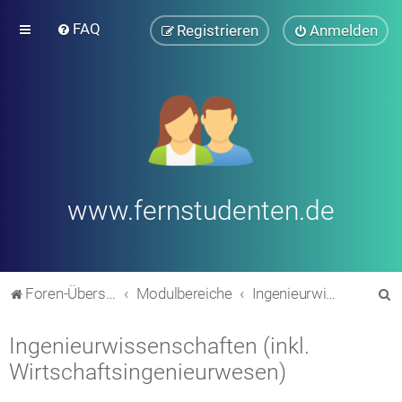
FAQ
Registrieren
Anmelden
www.fernstudenten.de
S
Foren-Übersicht
Modulbereiche
Ingenieurwissenschaften (inkl. Wirtschaftsingenieurwesen)
u
Ingenieurwissenschaften (inkl.
c
Wirtschaftsingenieurwesen)
h
e