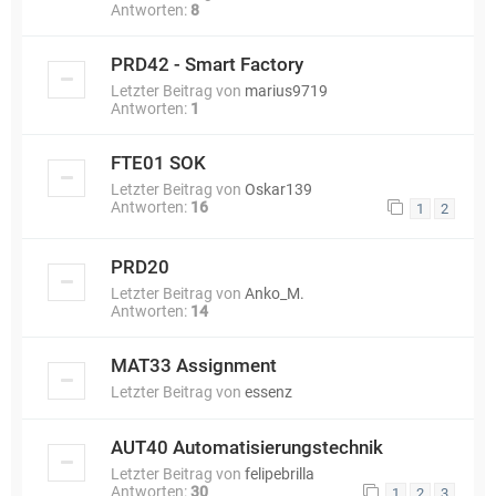
Antworten:
8
PRD42 - Smart Factory
Letzter Beitrag von
marius9719
Antworten:
1
FTE01 SOK
Letzter Beitrag von
Oskar139
Antworten:
16
1
2
PRD20
Letzter Beitrag von
Anko_M.
Antworten:
14
MAT33 Assignment
Letzter Beitrag von
essenz
AUT40 Automatisierungstechnik
Letzter Beitrag von
felipebrilla
Antworten:
30
1
2
3