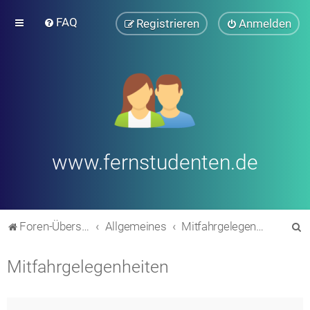
FAQ
Registrieren
Anmelden
www.fernstudenten.de
S
Foren-Übersicht
Allgemeines
Mitfahrgelegenheiten
u
Mitfahrgelegenheiten
c
h
e