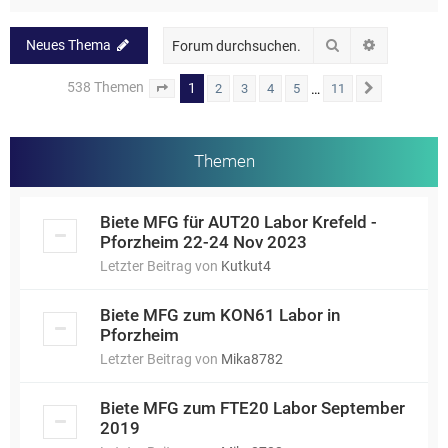
Suche
Erweiterte
Neues Thema
538 Themen
1
…
2
3
4
5
11
Seite
1
von
11
Nächste
Themen
Biete MFG für AUT20 Labor Krefeld -
Pforzheim 22-24 Nov 2023
Letzter Beitrag von
Kutkut4
Biete MFG zum KON61 Labor in
Pforzheim
Letzter Beitrag von
Mika8782
Biete MFG zum FTE20 Labor September
2019