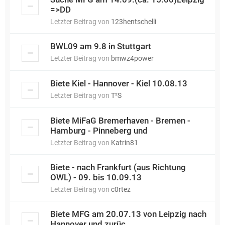
=>DD
Letzter Beitrag von
123hentschelli
BWL09 am 9.8 in Stuttgart
Letzter Beitrag von
bmwz4power
Biete Kiel - Hannover - Kiel 10.08.13
Letzter Beitrag von
T²S
Biete MiFaG Bremerhaven - Bremen -
Hamburg - Pinneberg und
Letzter Beitrag von
Katrin81
Biete - nach Frankfurt (aus Richtung
OWL) - 09. bis 10.09.13
Letzter Beitrag von
c0rtez
Biete MFG am 20.07.13 von Leipzig nach
Hannover und zurüc