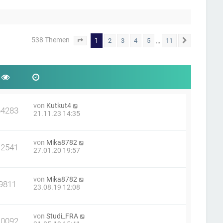
538 Themen
1
…
2
3
4
5
11
Seite
1
von
11
Nächste
von
Kutkut4
64283
21.11.23 14:35
von
Mika8782
12541
27.01.20 19:57
von
Mika8782
9811
23.08.19 12:08
von
Studi_FRA
10092