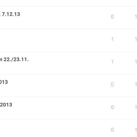
 7.12.13
0
1
m 22./23.11.
1
2013
0
.2013
0
0