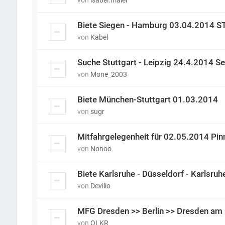
von
isabel.maier
Biete Siegen - Hamburg 03.04.2014 S
von
Kabel
Suche Stuttgart - Leipzig 24.4.2014 
von
Mone_2003
Biete München-Stuttgart 01.03.2014
von
sugr
Mitfahrgelegenheit für 02.05.2014 Pi
von
Nonoo
Biete Karlsruhe - Düsseldorf - Karlsr
von
Devilio
MFG Dresden >> Berlin >> Dresden am
von
OLKR