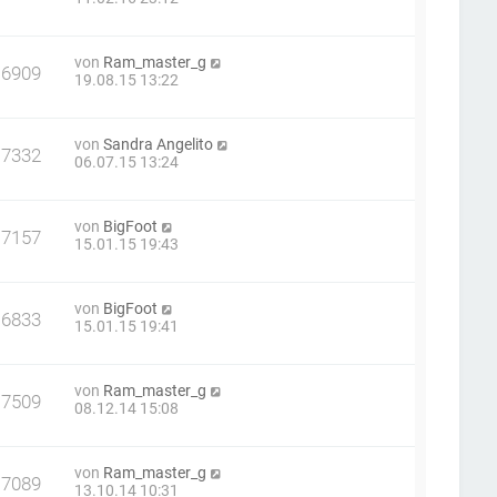
von
Ram_master_g
16909
19.08.15 13:22
von
Sandra Angelito
17332
06.07.15 13:24
von
BigFoot
17157
15.01.15 19:43
von
BigFoot
16833
15.01.15 19:41
von
Ram_master_g
17509
08.12.14 15:08
von
Ram_master_g
17089
13.10.14 10:31