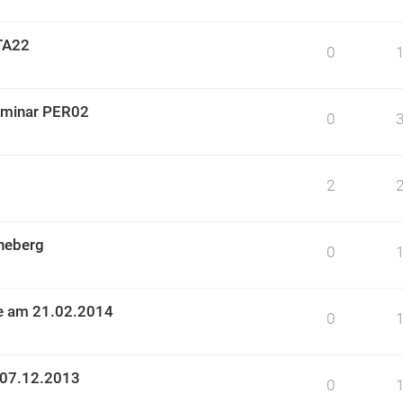
TA22
0
Seminar PER02
0
2
nneberg
0
uhe am 21.02.2014
0
 07.12.2013
0