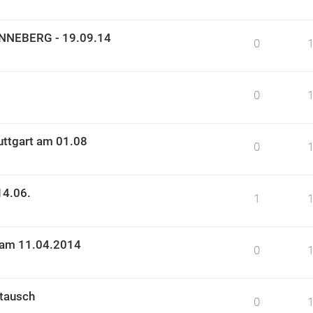
PINNEBERG - 19.09.14
0
0
uttgart am 01.08
0
14.06.
1
rt am 11.04.2014
0
stausch
0