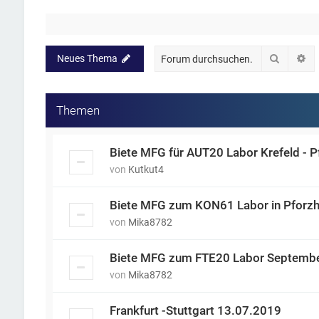
Suche
Er
Neues Thema
Themen
Biete MFG für AUT20 Labor Krefeld - 
von
Kutkut4
Biete MFG zum KON61 Labor in Pforz
von
Mika8782
Biete MFG zum FTE20 Labor Septemb
von
Mika8782
Frankfurt -Stuttgart 13.07.2019