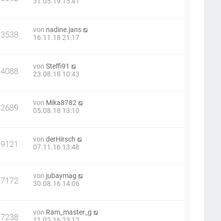
31.05.19 15:41
von
nadine.jans
13538
16.11.18 21:17
von
Steffi91
14088
23.08.18 10:43
von
Mika8782
12689
05.08.18 13:10
von
derHirsch
19121
07.11.16 13:48
von
jubaymag
17172
30.08.16 14:06
von
Ram_master_g
17238
11.02.16 23:12