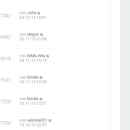
von
Joha
17342
04.12.13 16:01
von
alegun
19992
26.11.13 01:08
von
StMiLeWa
19018
24.11.13 16:13
von
Devilio
17631
10.11.13 12:58
von
Devilio
17528
10.11.13 12:57
von
sabrina021
17700
13.10.13 22:07