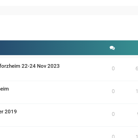
weiterte Suche
Pforzheim 22-24 Nov 2023
0
heim
0
er 2019
0
0