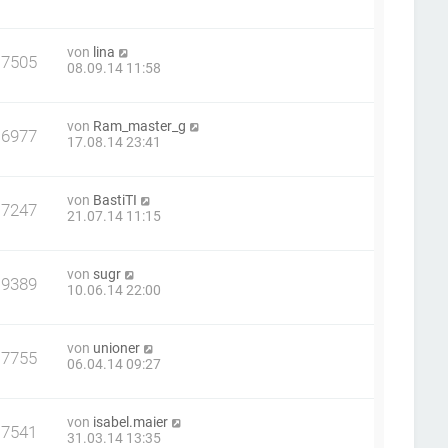
von
lina
17505
08.09.14 11:58
von
Ram_master_g
16977
17.08.14 23:41
von
BastiTI
17247
21.07.14 11:15
von
sugr
19389
10.06.14 22:00
von
unioner
17755
06.04.14 09:27
von
isabel.maier
17541
31.03.14 13:35