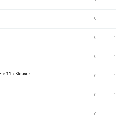
0
0
0
zur 11h-Klausur
0
0
0