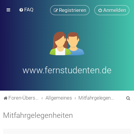
FAQ
Registrieren
Anmelden
www.fernstudenten.de
S
Foren-Übersicht
Allgemeines
Mitfahrgelegenheiten
u
Mitfahrgelegenheiten
c
h
e