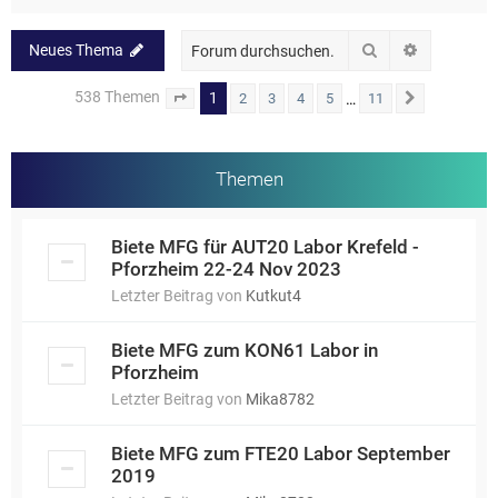
Suche
Erweiterte
Neues Thema
538 Themen
1
…
2
3
4
5
11
Seite
1
von
11
Nächste
Themen
Biete MFG für AUT20 Labor Krefeld -
Pforzheim 22-24 Nov 2023
Letzter Beitrag von
Kutkut4
Biete MFG zum KON61 Labor in
Pforzheim
Letzter Beitrag von
Mika8782
Biete MFG zum FTE20 Labor September
2019