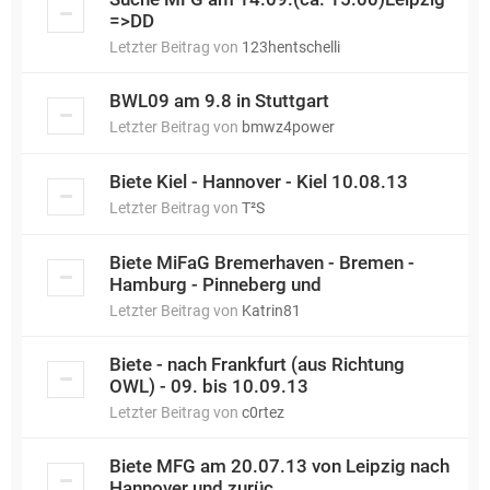
=>DD
Letzter Beitrag von
123hentschelli
BWL09 am 9.8 in Stuttgart
Letzter Beitrag von
bmwz4power
Biete Kiel - Hannover - Kiel 10.08.13
Letzter Beitrag von
T²S
Biete MiFaG Bremerhaven - Bremen -
Hamburg - Pinneberg und
Letzter Beitrag von
Katrin81
Biete - nach Frankfurt (aus Richtung
OWL) - 09. bis 10.09.13
Letzter Beitrag von
c0rtez
Biete MFG am 20.07.13 von Leipzig nach
Hannover und zurüc