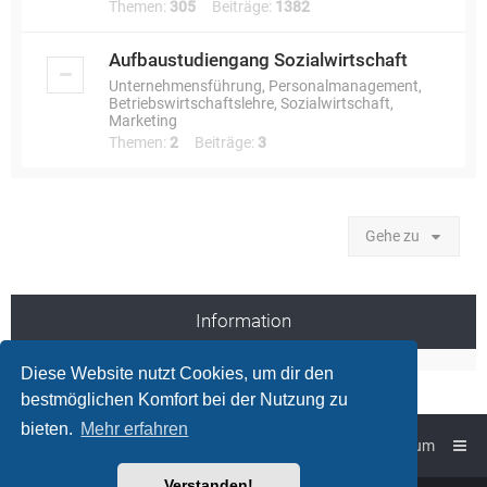
Themen:
305
Beiträge:
1382
Aufbaustudiengang Sozialwirtschaft
Unternehmensführung, Personalmanagement,
Betriebswirtschaftslehre, Sozialwirtschaft,
Marketing
Themen:
2
Beiträge:
3
Gehe zu
Information
Diese Website nutzt Cookies, um dir den
bestmöglichen Komfort bei der Nutzung zu
bieten.
Mehr erfahren
Foren-Übersicht
Impressum
Verstanden!