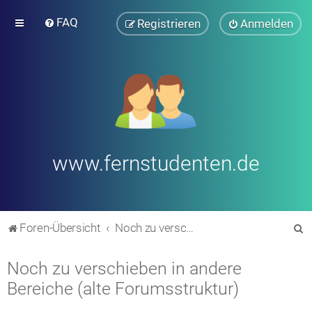
FAQ
Registrieren
Anmelden
www.fernstudenten.de
S
Foren-Übersicht
Noch zu verschieben in andere Bereiche (alte Forumsstruktur)
u
Noch zu verschieben in andere
c
Bereiche (alte Forumsstruktur)
h
e