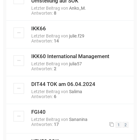
Umstellung auf SOK
Letzter Beitrag von
Anko_M.
Antworten:
8
IKK66
Letzter Beitrag von
julie.f29
Antworten:
14
IKK60 International Management
Letzter Beitrag von
julia57
Antworten:
2
DIT44 TOK am 06.04.2024
Letzter Beitrag von
Salima
Antworten:
6
FGI40
Letzter Beitrag von
Sananina
Antworten:
17
1
2