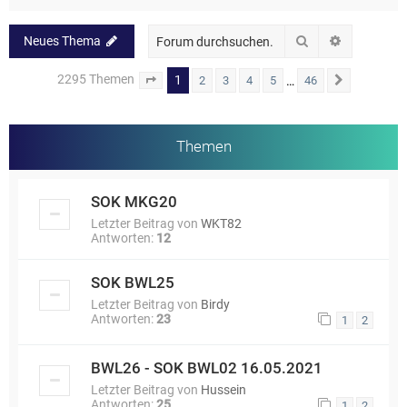
Suche
Erweiterte
Neues Thema
2295 Themen
1
…
2
3
4
5
46
Seite
1
von
46
Nächste
Themen
SOK MKG20
Letzter Beitrag von
WKT82
Antworten:
12
SOK BWL25
Letzter Beitrag von
Birdy
Antworten:
23
1
2
BWL26 - SOK BWL02 16.05.2021
Letzter Beitrag von
Hussein
Antworten:
25
1
2