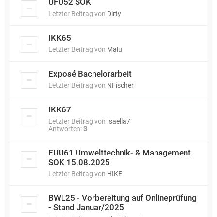
UFU52 SOK
Letzter Beitrag von
Dirty
IKK65
Letzter Beitrag von
Malu
Exposé Bachelorarbeit
Letzter Beitrag von
NFischer
IKK67
Letzter Beitrag von
Isaella7
Antworten:
3
EUU61 Umwelttechnik- & Management
SOK 15.08.2025
Letzter Beitrag von
HIKE
BWL25 - Vorbereitung auf Onlineprüfung
- Stand Januar/2025