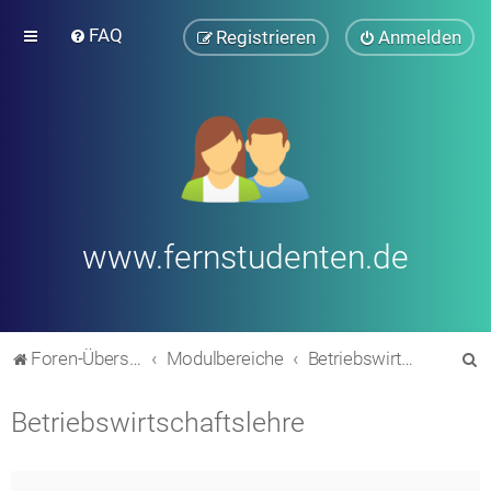
FAQ
Registrieren
Anmelden
www.fernstudenten.de
S
Foren-Übersicht
Modulbereiche
Betriebswirtschaftslehre
u
Betriebswirtschaftslehre
c
h
e