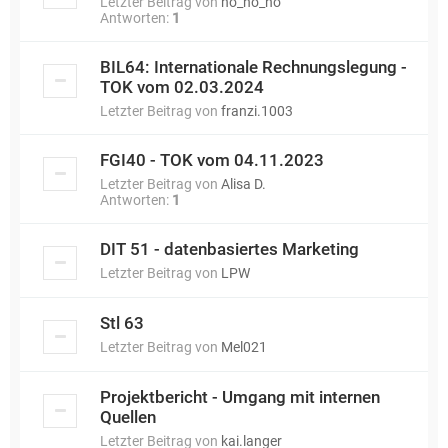
Letzter Beitrag von
no_no_no
Antworten:
1
BIL64: Internationale Rechnungslegung -
TOK vom 02.03.2024
Letzter Beitrag von
franzi.1003
FGI40 - TOK vom 04.11.2023
Letzter Beitrag von
Alisa D.
Antworten:
1
DIT 51 - datenbasiertes Marketing
Letzter Beitrag von
LPW
Stl 63
Letzter Beitrag von
Mel021
Projektbericht - Umgang mit internen
Quellen
Letzter Beitrag von
kai.langer