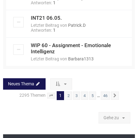
Antworten:
1
INT21 06.05.
Letzter Beitrag von
Patrick.D
Antworten:
1
WIP 60 - Assignment - Emotionale
Intelligenz
Letzter Beitrag von
Barbara1313
Neues Thema
2295 Themen
1
…
2
3
4
5
46
Seite
1
von
46
Nächste
Gehe zu