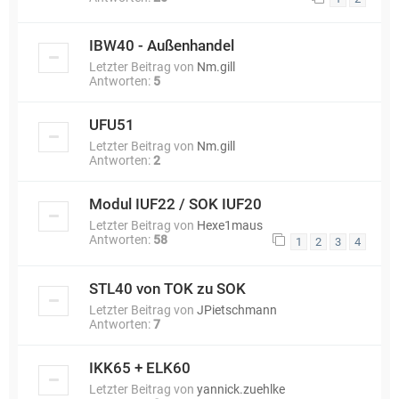
IBW40 - Außenhandel
Letzter Beitrag von
Nm.gill
Antworten:
5
UFU51
Letzter Beitrag von
Nm.gill
Antworten:
2
Modul IUF22 / SOK IUF20
Letzter Beitrag von
Hexe1maus
Antworten:
58
1
2
3
4
STL40 von TOK zu SOK
Letzter Beitrag von
JPietschmann
Antworten:
7
IKK65 + ELK60
Letzter Beitrag von
yannick.zuehlke