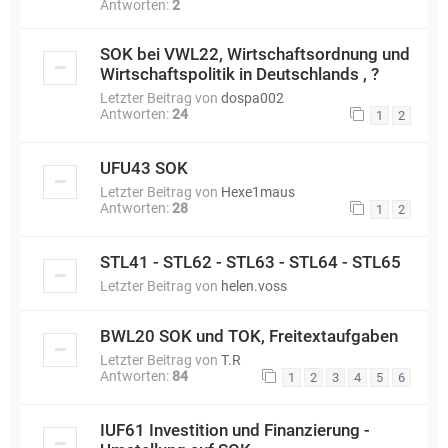
Antworten:
2
SOK bei VWL22, Wirtschaftsordnung und
Wirtschaftspolitik in Deutschlands , ?
Letzter Beitrag von
dospa002
Antworten:
24
1
2
UFU43 SOK
Letzter Beitrag von
Hexe1maus
Antworten:
28
1
2
STL41 - STL62 - STL63 - STL64 - STL65
Letzter Beitrag von
helen.voss
BWL20 SOK und TOK, Freitextaufgaben
Letzter Beitrag von
T.R
Antworten:
84
1
2
3
4
5
6
IUF61 Investition und Finanzierung -