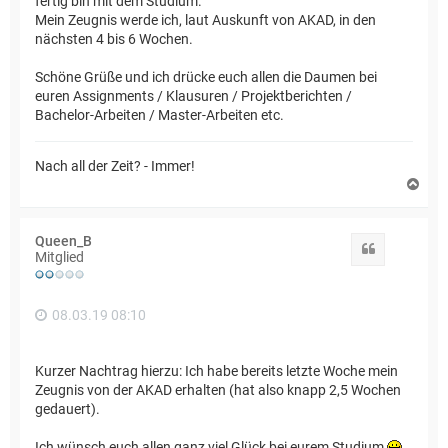
fertig bin mit dem Studium.
Mein Zeugnis werde ich, laut Auskunft von AKAD, in den
nächsten 4 bis 6 Wochen.
Schöne Grüße und ich drücke euch allen die Daumen bei
euren Assignments / Klausuren / Projektberichten /
Bachelor-Arbeiten / Master-Arbeiten etc.
Nach all der Zeit? - Immer!
N
a
c
h
Queen_B
o
Zitat
Mitglied
b
e
n
08.03.19 08:10
Kurzer Nachtrag hierzu: Ich habe bereits letzte Woche mein
Zeugnis von der AKAD erhalten (hat also knapp 2,5 Wochen
gedauert).
Ich wünsch euch allen ganz viel Glück bei eurem Studium