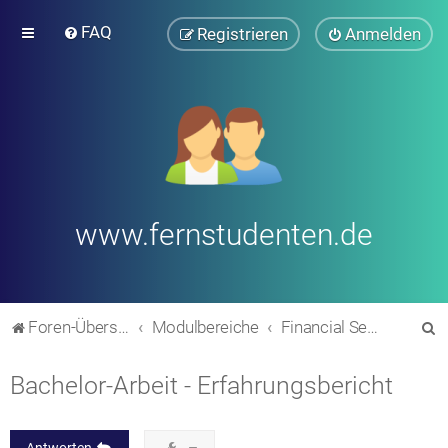
FAQ
Registrieren
Anmelden
www.fernstudenten.de
S
Foren-Übersicht
Modulbereiche
Financial Services Management
u
Bachelor-Arbeit - Erfahrungsbericht
c
h
e