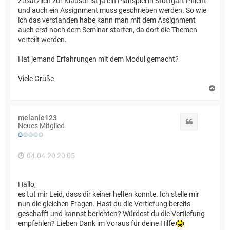
Zusätzlich zur Klausur ist ja ein Planspiel in Stuttgart Pflicht
und auch ein Assignment muss geschrieben werden. So wie
ich das verstanden habe kann man mit dem Assignment
auch erst nach dem Seminar starten, da dort die Themen
verteilt werden.
Hat jemand Erfahrungen mit dem Modul gemacht?
Viele Grüße
N
a
c
h
melanie123
o
Zitat
Neues Mitglied
b
e
n
04.04.20 20:05
Hallo,
es tut mir Leid, dass dir keiner helfen konnte. Ich stelle mir
nun die gleichen Fragen. Hast du die Vertiefung bereits
geschafft und kannst berichten? Würdest du die Vertiefung
empfehlen? Lieben Dank im Voraus für deine Hilfe