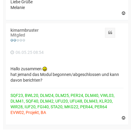
Liebe Grüße
Melanie
N
a
c
h
kimarmbruster
o
Zitat
Mitglied
b
e
n
06.05.25 08:54
Hallo zusammen
hat jemand das Modul begonnen/abgeschlossen und kann
davon berichten?
SQF23, BWL20, DLM24, DLM25, PER24, DLM40, VWL03,
DLM41, SQF40, DLM42, UFU20, UFU48, DLM43, KLR20,
WIR28, IUF20, FGI40, STA20, MKG22, PER44, PER64
EVW02, Projekt, BA
N
a
c
h