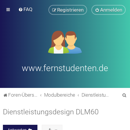
FAQ
Registrieren
Anmelden
www.fernstudenten.de
S
Foren-Übersicht
Modulbereiche
Dienstleistungsmanagement
u
Dienstleistungsdesign DLM60
c
h
e