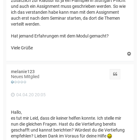
Zusätzlich zur Klausur ist ja ein Planspiel in Stuttgart Pflicht
und auch ein Assignment muss geschrieben werden. So wie
ich das verstanden habe kann man mit dem Assignment
auch erst nach dem Seminar starten, da dort die Themen
verteilt werden.
Hat jemand Erfahrungen mit dem Modul gemacht?
Viele Grüße
N
a
c
h
melanie123
o
Zitat
Neues Mitglied
b
e
n
04.04.20 20:05
Hallo,
es tut mir Leid, dass dir keiner helfen konnte. Ich stelle mir
nun die gleichen Fragen. Hast du die Vertiefung bereits
geschafft und kannst berichten? Würdest du die Vertiefung
empfehlen? Lieben Dank im Voraus für deine Hilfe