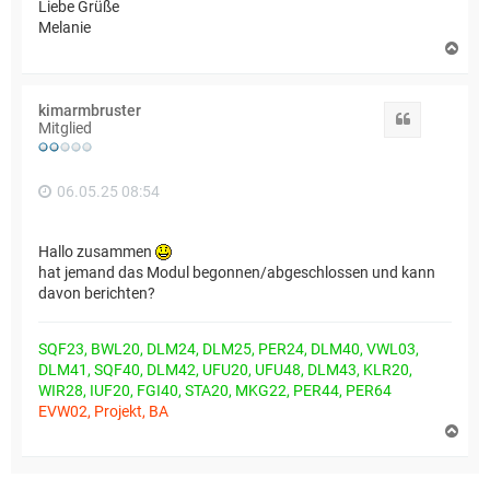
Liebe Grüße
Melanie
N
a
c
h
kimarmbruster
o
Zitat
Mitglied
b
e
n
06.05.25 08:54
Hallo zusammen
hat jemand das Modul begonnen/abgeschlossen und kann
davon berichten?
SQF23, BWL20, DLM24, DLM25, PER24, DLM40, VWL03,
DLM41, SQF40, DLM42, UFU20, UFU48, DLM43, KLR20,
WIR28, IUF20, FGI40, STA20, MKG22, PER44, PER64
EVW02, Projekt, BA
N
a
c
h