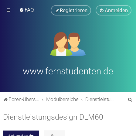
FAQ
Registrieren
Anmelden
www.fernstudenten.de
S
Foren-Übersicht
Modulbereiche
Dienstleistungsmanagement
u
Dienstleistungsdesign DLM60
c
h
e