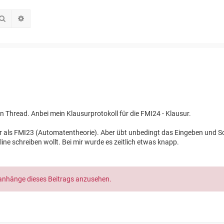
Suche
Erweiterte Suche
en Thread. Anbei mein Klausurprotokoll für die FMI24 - Klausur.
er als FMI23 (Automatentheorie). Aber übt unbedingt das Eingeben und S
ne schreiben wollt. Bei mir wurde es zeitlich etwas knapp.
ianhänge dieses Beitrags anzusehen.