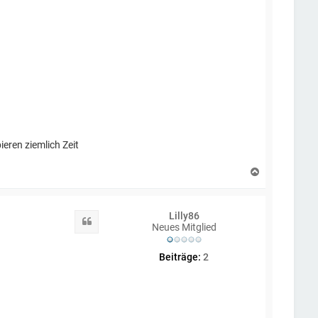
eren ziemlich Zeit
N
a
c
h
Lilly86
o
Zitat
Neues Mitglied
b
e
n
Beiträge:
2