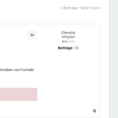
4 Beiträge • Seite
1
von
1
Chemist
Zitat
Mitglied
Beiträge:
13
chreiben von Formeln
N
a