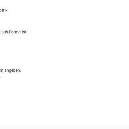
atrix
 aus Formel ist.
eln angeben.
.