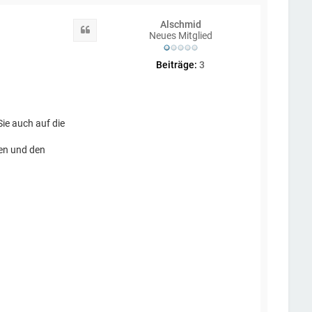
c
h
Alschmid
o
Zitat
Neues Mitglied
b
e
n
Beiträge:
3
Sie auch auf die
gen und den