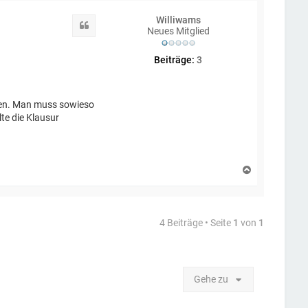
h
Williwams
o
Zitat
Neues Mitglied
b
e
n
Beiträge:
3
agen. Man muss sowieso
te die Klausur
N
a
c
h
o
4 Beiträge • Seite
1
von
1
b
e
n
Gehe zu