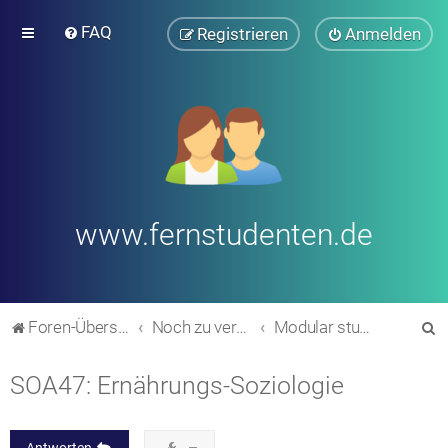
FAQ
Registrieren
Anmelden
www.fernstudenten.de
S
Foren-Übersicht
Noch zu verschieben in andere Bereiche (alte Forumsstruktur)
Modular studieren: Allgemeines
u
SOA47: Ernährungs-Soziologie
c
h
e