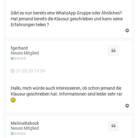
Gibt es nun bereits eine WhatsApp Gruppe oder Ähnliches?
Hat jemand bereits die Klausur geschrieben und kann seine
Erfahrungen teilen ?
N
a
c
h
fgerhard
o
Zitat
Neues Mitglied
b
e
n
21.05.25 19:59
Hallo, mich würde auch interessieren, ob schon jemand die
Klausur geschrieben hat. Informationen sind leider sehr rar
N
a
c
h
MelinaBabock
o
Zitat
Neues Mitglied
b
e