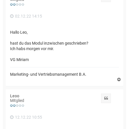
b
e
n
02.12.22 14:15
Hallo Leo,
hast du das Modul inzwischen geschrieben?
Ich habs morgen vor mir.
VG Miriam
Marketing- und Vertriebsmanagement B.A.
N
a
c
h
Leoo
o
Zitat
Mitglied
b
e
n
12.12.22 10:55