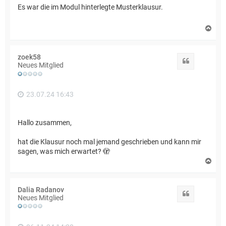
Es war die im Modul hinterlegte Musterklausur.
N
a
c
h
zoek58
o
Zitat
Neues Mitglied
b
e
n
23.07.24 16:43
Hallo zusammen,
hat die Klausur noch mal jemand geschrieben und kann mir
sagen, was mich erwartet? 🫣
N
a
c
h
Dalia Radanov
o
Zitat
Neues Mitglied
b
e
n