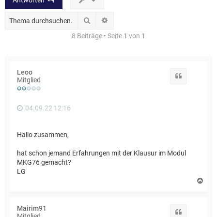
Antworten
Suche
Erweiterte Suche
8 Beiträge • Seite
1
von
1
Leoo
Zitat
Mitglied
04.09.22 12:16
Hallo zusammen,
hat schon jemand Erfahrungen mit der Klausur im Modul
MKG76 gemacht?
LG
N
a
c
h
Mairim91
o
Zitat
Mitglied