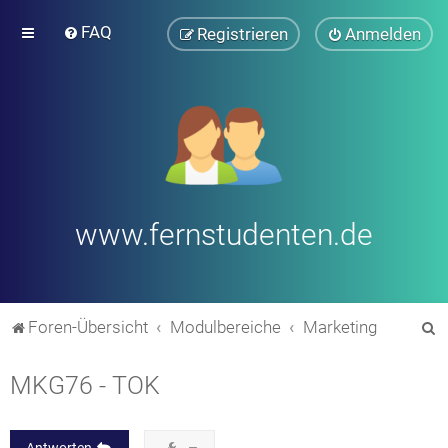
FAQ
Registrieren
Anmelden
www.fernstudenten.de
S
Foren-Übersicht
Modulbereiche
Marketing
u
MKG76 - TOK
c
h
e