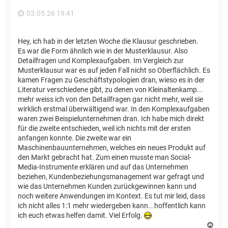
n
03.05.26 19:41
Hey, ich hab in der letzten Woche die Klausur geschrieben.
Es war die Form ähnlich wie in der Musterklausur. Also
Detailfragen und Komplexaufgaben. Im Vergleich zur
Musterklausur war es auf jeden Fall nicht so Oberflächlich. Es
kamen Fragen zu Geschäftstypologien dran, wieso es in der
Literatur verschiedene gibt, zu denen von Kleinaltenkamp...
mehr weiss ich von den Detailfragen gar nicht mehr, weil sie
wirklich erstmal überwältigend war. In den Komplexaufgaben
waren zwei Beispielunternehmen dran. Ich habe mich direkt
für die zweite entschieden, weil ich nichts mit der ersten
anfangen konnte. Die zweite war ein
Maschinenbauunternehmen, welches ein neues Produkt auf
den Markt gebracht hat. Zum einen musste man Social-
Media-Instrumente erklären und auf das Unternehmen
beziehen, Kundenbeziehungsmanagement war gefragt und
wie das Unternehmen Kunden zurückgewinnen kann und
noch weitere Anwendungen im Kontext. Es tut mir leid, dass
ich nicht alles 1:1 mehr wiedergeben kann...hoffentlich kann
ich euch etwas helfen damit. Viel Erfolg.
N